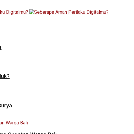
a
duk?
Surya