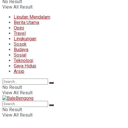
No Result
View All Result
Liputan Mendalam
Berita Utama
Opini
Travel
Lingkungan
Sosok
Budaya
Sosial
Teknologi
Gaya Hidup
Arsip
No Result
View All Result
No Result
View All Result