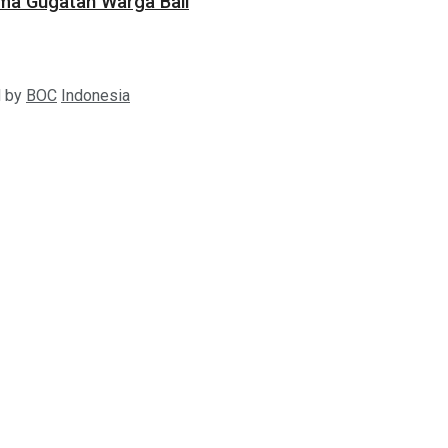
ama Gugatan Warga Bali
d by
BOC
Indonesia