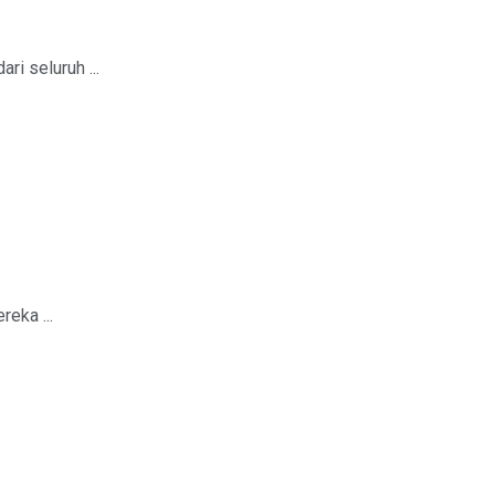
i seluruh ...
eka ...