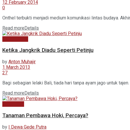
12 February 2014
0
Onthel terbukti menjadi medium komunikasi lintas budaya. Akhir 
Read more
Details
Berita Utama
Ketika Jangkrik Diadu Seperti Petinju
by
Anton Muhajir
1 March 2013
27
Bagi sebagian lelaki Bali, tiada hari tanpa ayam jago untuk ta
Read more
Details
Kabar Baru
Tanaman Pembawa Hoki, Percaya?
by
I Dewa Gede Putra