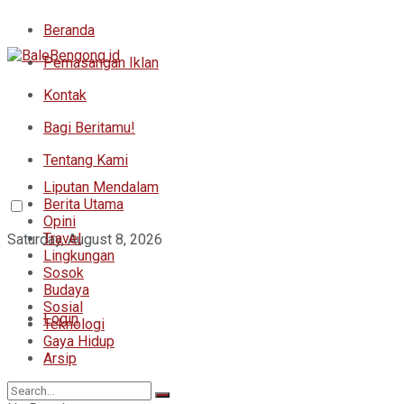
Beranda
Pemasangan Iklan
Kontak
Bagi Beritamu!
Tentang Kami
Liputan Mendalam
Berita Utama
Opini
Travel
Saturday, August 8, 2026
Lingkungan
Sosok
Budaya
Sosial
Login
Teknologi
Gaya Hidup
Arsip