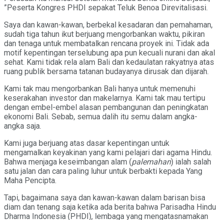
”Peserta Kongres PHDI sepakat Teluk Benoa Direvitalisasi.
Saya dan kawan-kawan, berbekal kesadaran dan pemahaman,
sudah tiga tahun ikut berjuang mengorbankan waktu, pikiran
dan tenaga untuk membatalkan rencana proyek ini. Tidak ada
motif kepentingan terselubung apa pun kecuali nurani dan akal
sehat. Kami tidak rela alam Bali dan kedaulatan rakyatnya atas
ruang publik bersama tatanan budayanya dirusak dan dijarah.
Kami tak mau mengorbankan Bali hanya untuk memenuhi
keserakahan investor dan makelarnya. Kami tak mau tertipu
dengan embel-embel alasan pembangunan dan peningkatan
ekonomi Bali. Sebab, semua dalih itu semu dalam angka-
angka saja.
Kami juga berjuang atas dasar kepentingan untuk
mengamalkan keyakinan yang kami pelajari dari agama Hindu.
Bahwa menjaga keseimbangan alam (
palemahan
) ialah salah
satu jalan dan cara paling luhur untuk berbakti kepada Yang
Maha Pencipta.
Tapi, bagaimana saya dan kawan-kawan dalam barisan bisa
diam dan tenang saja ketika ada berita bahwa Parisadha Hindu
Dharma Indonesia (PHDI), lembaga yang mengatasnamakan