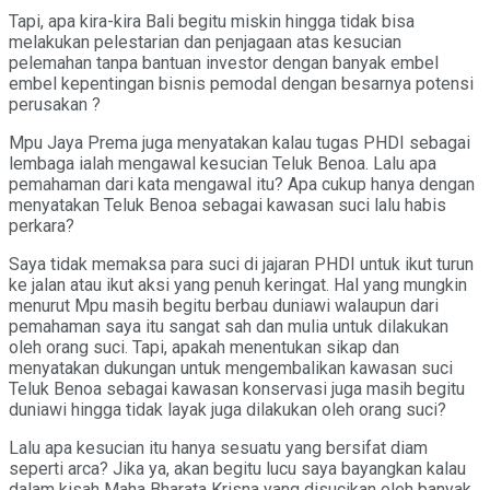
Tapi, apa kira-kira Bali begitu miskin hingga tidak bisa
melakukan pelestarian dan penjagaan atas kesucian
pelemahan tanpa bantuan investor dengan banyak embel
embel kepentingan bisnis pemodal dengan besarnya potensi
perusakan ?
Mpu Jaya Prema juga menyatakan kalau tugas PHDI sebagai
lembaga ialah mengawal kesucian Teluk Benoa. Lalu apa
pemahaman dari kata mengawal itu? Apa cukup hanya dengan
menyatakan Teluk Benoa sebagai kawasan suci lalu habis
perkara?
Saya tidak memaksa para suci di jajaran PHDI untuk ikut turun
ke jalan atau ikut aksi yang penuh keringat. Hal yang mungkin
menurut Mpu masih begitu berbau duniawi walaupun dari
pemahaman saya itu sangat sah dan mulia untuk dilakukan
oleh orang suci. Tapi, apakah menentukan sikap dan
menyatakan dukungan untuk mengembalikan kawasan suci
Teluk Benoa sebagai kawasan konservasi juga masih begitu
duniawi hingga tidak layak juga dilakukan oleh orang suci?
Lalu apa kesucian itu hanya sesuatu yang bersifat diam
seperti arca? Jika ya, akan begitu lucu saya bayangkan kalau
dalam kisah Maha Bharata Krisna yang disucikan oleh banyak