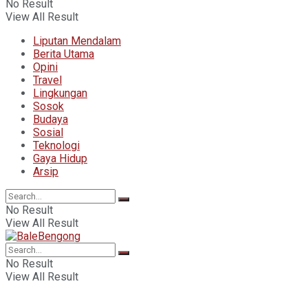
No Result
View All Result
Liputan Mendalam
Berita Utama
Opini
Travel
Lingkungan
Sosok
Budaya
Sosial
Teknologi
Gaya Hidup
Arsip
No Result
View All Result
No Result
View All Result