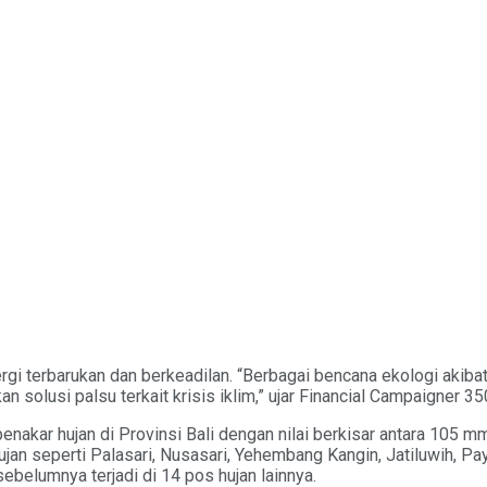
i terbarukan dan berkeadilan. “Berbagai bencana ekologi akibat 
solusi palsu terkait krisis iklim,” ujar Financial Campaigner 3
penakar hujan di Provinsi Bali dengan nilai berkisar antara 105 m
ujan seperti Palasari, Nusasari, Yehembang Kangin, Jatiluwih, Pa
ebelumnya terjadi di 14 pos hujan lainnya.