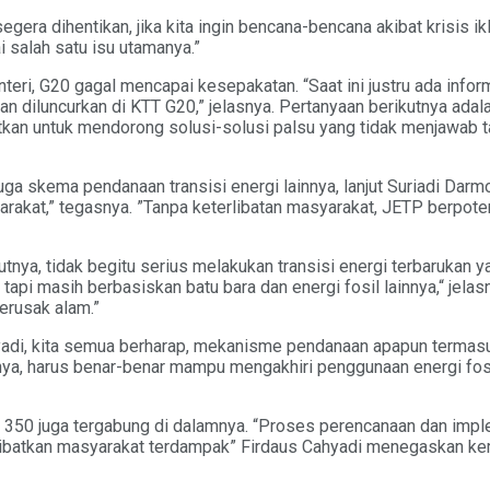
gera dihentikan, jika kita ingin bencana-bencana akibat krisis ikl
 salah satu isu utamanya.”
nteri, G20 gagal mencapai kesepakatan. “Saat ini justru ada inf
an diluncurkan di KTT G20,” jelasnya. Pertanyaan berikutnya ada
aatkan untuk mendorong solusi-solusi palsu yang tidak menjawab t
a skema pendanaan transisi energi lainnya, lanjut Suriadi Darmo
rakat,” tegasnya. ”Tanpa keterlibatan masyarakat, JETP berpote
tnya, tidak begitu serius melakukan transisi energi terbarukan 
tapi masih berbasiskan batu bara dan energi fosil lainnya,“ jel
erusak alam.”
adi, kita semua berharap, mekanisme pendanaan apapun termasuk
, harus benar-benar mampu mengakhiri penggunaan energi fosil,
a 350 juga tergabung di dalamnya. “Proses perencanaan dan implem
erlibatkan masyarakat terdampak” Firdaus Cahyadi menegaskan ke