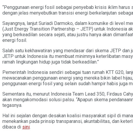
“Penggunaan energi fosil sebagai penyebab krisis iklim harus se
dengan jelas menyebutkan transisi energi berkelanjutan sebagai
Sayangnya, lanjut Suriadi Darmoko, dalam komunike di level me
(Just Energy Transition Partnership – JETP) untuk Indonesia ak
yang berkeadilan secara sejati, atau justru hanya akan dimanf
energi fosil.
Salah satu kekhawatiran yang mendasar dari skema JETP dan jug
JETP untuk Indonesia itu membuat minimnya keterlibatan masya
ramah lingkungan hidup juga tidak berkeadilan.”
Pemerintah Indonesia sendiri sebagai tuan rumah KTT G20, lanju
mewacanakan penggunaan energi yang mereka bikin label hijau, 
penggunaan energi fosil yang selain sudah hampir habis juga m
Sementara itu, menurut Indonesia Team Lead 350, Firdaus Cahy
akan mengakomodasi solusi palsu. “Apapun skema pendanaannya
tegasnya.
Hal ini sejalan dengan desakan koalisi masyarakat sipil di man
menekankan pada prinsip transparansi, akuntabilitas, dan ket
dibaca di
sini
.