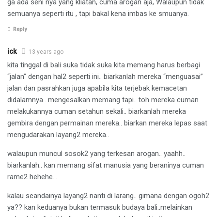
ga ada seni nya yang kliatan, cuma arogan aja, Walaupun tidak
semuanya seperti itu , tapi bakal kena imbas ke smuanya.
Reply
ick
13 years ago
kita tinggal di bali suka tidak suka kita memang harus berbagi
“jalan” dengan hal2 seperti ini.. biarkanlah mereka “menguasai”
jalan dan pasrahkan juga apabila kita terjebak kemacetan
didalamnya.. mengesalkan memang tapi.. toh mereka cuman
melakukannya cuman setahun sekali.. biarkanlah mereka
gembira dengan permainan mereka.. biarkan mereka lepas saat
mengudarakan layang2 mereka..
walaupun muncul sosok2 yang terkesan arogan.. yaahh..
biarkanlah.. kan memang sifat manusia yang beraninya cuman
rame2 hehehe…
kalau seandainya layang2 nanti di larang.. gimana dengan ogoh2
ya?? kan keduanya bukan termasuk budaya bali..melainkan