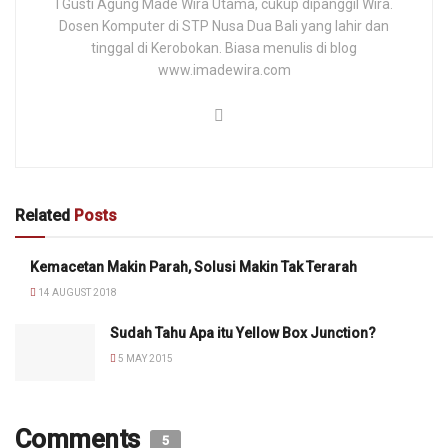
I Gusti Agung Made Wira Utama, cukup dipanggil Wira.
Dosen Komputer di STP Nusa Dua Bali yang lahir dan
tinggal di Kerobokan. Biasa menulis di blog
www.imadewira.com
Related
Posts
Kemacetan Makin Parah, Solusi Makin Tak Terarah
14 AUGUST 2018
Sudah Tahu Apa itu Yellow Box Junction?
5 MAY 2015
Comments
5