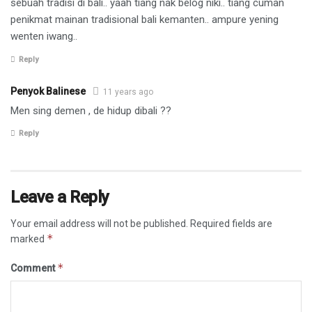
sebuah tradisi di bali.. yaah tiang nak belog niki.. tiang cuman
penikmat mainan tradisional bali kemanten.. ampure yening
wenten iwang..
Reply
Penyok Balinese
11 years ago
Men sing demen , de hidup dibali ??
Reply
Leave a Reply
Your email address will not be published.
Required fields are
*
marked
*
Comment