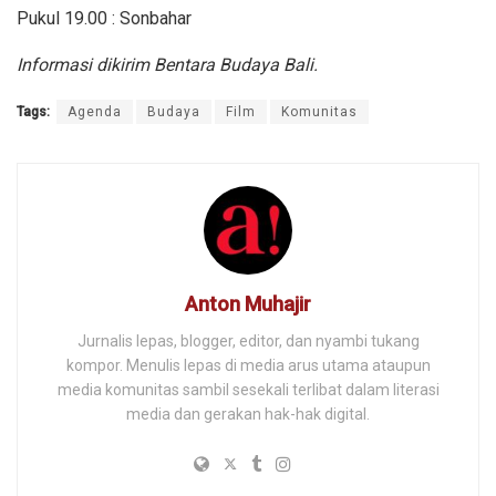
Pukul 19.00 : Sonbahar
Informasi dikirim Bentara Budaya Bali.
Tags:
Agenda
Budaya
Film
Komunitas
Anton Muhajir
Jurnalis lepas, blogger, editor, dan nyambi tukang
kompor. Menulis lepas di media arus utama ataupun
media komunitas sambil sesekali terlibat dalam literasi
media dan gerakan hak-hak digital.