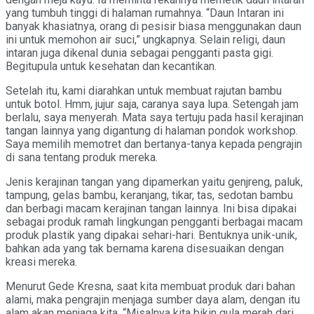
yang tumbuh tinggi di halaman rumahnya. “Daun Intaran ini
banyak khasiatnya, orang di pesisir biasa menggunakan daun
ini untuk memohon air suci,” ungkapnya. Selain religi, daun
intaran juga dikenal dunia sebagai pengganti pasta gigi.
Begitupula untuk kesehatan dan kecantikan.
Setelah itu, kami diarahkan untuk membuat rajutan bambu
untuk botol. Hmm, jujur saja, caranya saya lupa. Setengah jam
berlalu, saya menyerah. Mata saya tertuju pada hasil kerajinan
tangan lainnya yang digantung di halaman pondok workshop.
Saya memilih memotret dan bertanya-tanya kepada pengrajin
di sana tentang produk mereka.
Jenis kerajinan tangan yang dipamerkan yaitu genjreng, paluk,
tampung, gelas bambu, keranjang, tikar, tas, sedotan bambu
dan berbagi macam kerajinan tangan lainnya. Ini bisa dipakai
sebagai produk ramah lingkungan pengganti berbagai macam
produk plastik yang dipakai sehari-hari. Bentuknya unik-unik,
bahkan ada yang tak bernama karena disesuaikan dengan
kreasi mereka.
Menurut Gede Kresna, saat kita membuat produk dari bahan
alami, maka pengrajin menjaga sumber daya alam, dengan itu
alam akan menjaga kita. “Misalnya kita bikin gula merah dari