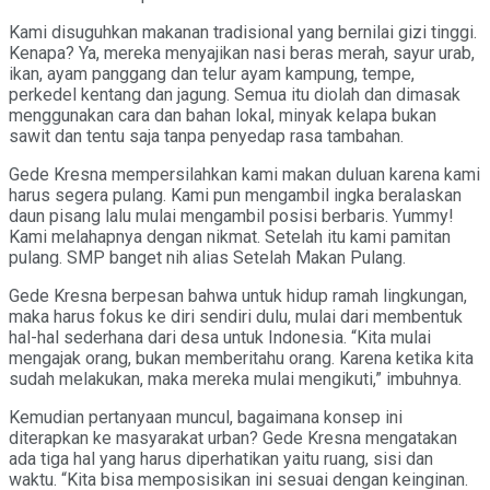
Kami disuguhkan makanan tradisional yang bernilai gizi tinggi.
Kenapa? Ya, mereka menyajikan nasi beras merah, sayur urab,
ikan, ayam panggang dan telur ayam kampung, tempe,
perkedel kentang dan jagung. Semua itu diolah dan dimasak
menggunakan cara dan bahan lokal, minyak kelapa bukan
sawit dan tentu saja tanpa penyedap rasa tambahan.
Gede Kresna mempersilahkan kami makan duluan karena kami
harus segera pulang. Kami pun mengambil ingka beralaskan
daun pisang lalu mulai mengambil posisi berbaris. Yummy!
Kami melahapnya dengan nikmat. Setelah itu kami pamitan
pulang. SMP banget nih alias Setelah Makan Pulang.
Gede Kresna berpesan bahwa untuk hidup ramah lingkungan,
maka harus fokus ke diri sendiri dulu, mulai dari membentuk
hal-hal sederhana dari desa untuk Indonesia. “Kita mulai
mengajak orang, bukan memberitahu orang. Karena ketika kita
sudah melakukan, maka mereka mulai mengikuti,” imbuhnya.
Kemudian pertanyaan muncul, bagaimana konsep ini
diterapkan ke masyarakat urban? Gede Kresna mengatakan
ada tiga hal yang harus diperhatikan yaitu ruang, sisi dan
waktu. “Kita bisa memposisikan ini sesuai dengan keinginan.