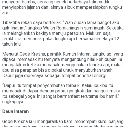
menyebit bambu, seorang nenek berkebaya hilir mudik
menyiapkan jajanan dan lainnya sibuk mempersiapkan tungku
api.
Tiba-tiba rekan saya berteriak. “Wah sudah lama banget aku
gak lihat ini,” ungkap Wulan Romianingsih sumringah. Seketika
ia melangkahkan kakinya menuju perapian. Maklum saja,
terakhir ia memasak pakai tungku api bersama neneknya 12
tahun lalu.
Menurut Gede Kresna, pemilik Rumah Intaran, tungku api yang
dipakai memasak itu ternyata mengandung nilai kehidupan. Ia
mengatakan ketika memasak menggunakan tungku api, maka
abu sisa perapian bisa dipakai untuk menyuburkan tanah.
Dapur juga dipercaya sebagai tempat penetral energi.
“Dapur itu tempat penyembuhan terbaik. Kalau ibu-ibu itu
memasak di dapur dengan posisi jongkok dan bangun, maka
itu sebagai yoga. Ini sangat bermanfaat terutama ibu hamil,”
ungkapnya.
Daun Intaran
Gede Kresna lalu mengarahkan kami menempati kursi panjang
dengan meja kayu. Ia meminta rekannya memetik daun intaran