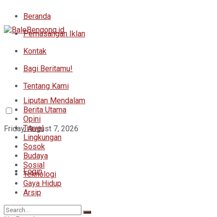
Beranda
Pemasangan Iklan
Kontak
Bagi Beritamu!
Tentang Kami
Liputan Mendalam
Berita Utama
Opini
Travel
Friday, August 7, 2026
Lingkungan
Sosok
Budaya
Sosial
Login
Teknologi
Gaya Hidup
Arsip