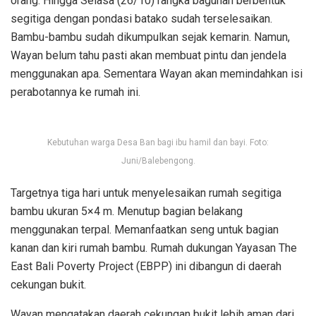
orang. Hingga Selasa (26/10) rangka bagunan berbentuk
segitiga dengan pondasi batako sudah terselesaikan.
Bambu-bambu sudah dikumpulkan sejak kemarin. Namun,
Wayan belum tahu pasti akan membuat pintu dan jendela
menggunakan apa. Sementara Wayan akan memindahkan isi
perabotannya ke rumah ini.
Kebutuhan warga Desa Ban bagi ibu hamil dan bayi. Foto:
Juni/Balebengong.
Targetnya tiga hari untuk menyelesaikan rumah segitiga
bambu ukuran 5×4 m. Menutup bagian belakang
menggunakan terpal. Memanfaatkan seng untuk bagian
kanan dan kiri rumah bambu. Rumah dukungan Yayasan The
East Bali Poverty Project (EBPP) ini dibangun di daerah
cekungan bukit.
Wayan mengatakan daerah cekungan bukit lebih aman dari