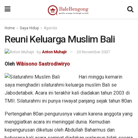
Home
Gaya Hidup
Agenda
Reuni Keluarga Muslim Bali
by
Anton Muhajir
20 November 2007
Oleh
Wibisono Sastrodiwiryo
Hari minggu kemarin
saya menghadiri silaturahmi keluarga muslim Bali se
Jabodetabek. Acara ini terakhir kali diadakan tahun 2003 di
TMII. Silaturahmi ini punya riwayat panjang sejak tahun 80an.
Pertengahan 80an pengurusnya vakum karena anggota yang
menggiatkan acara ini meninggal dunia. Kemudian
kepengurusan diketuai oleh Abdullah Baharmus dan
beberapa kali acara sempat diadakan walaupun tidak secara