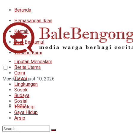
Beranda
Pemasangan Iklan
Kontak
Bagi Beritamu!
Tentang Kami
Liputan Mendalam
Berita Utama
Opini
Travel
Monday, August 10, 2026
Lingkungan
Sosok
Budaya
Sosial
Login
Teknologi
Gaya Hidup
Arsip