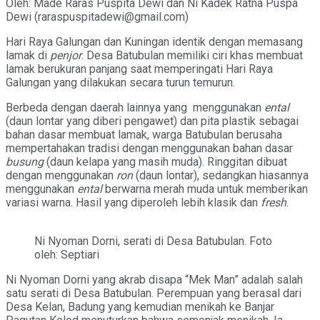
Oleh: Made Raras Puspita Dewi dan Ni Kadek Ratna Puspa
Dewi (raraspuspitadewi@gmail.com)
Hari Raya Galungan dan Kuningan identik dengan memasang
lamak di
penjor
. Desa Batubulan memiliki ciri khas membuat
lamak berukuran panjang saat memperingati Hari Raya
Galungan yang dilakukan secara turun temurun.
Berbeda dengan daerah lainnya yang menggunakan
ental
(daun lontar yang diberi pengawet) dan pita plastik sebagai
bahan dasar membuat lamak, warga Batubulan berusaha
mempertahakan tradisi dengan menggunakan bahan dasar
busung
(daun kelapa yang masih muda). Ringgitan dibuat
dengan menggunakan
ron
(daun lontar), sedangkan hiasannya
menggunakan
ental
berwarna merah muda untuk memberikan
variasi warna. Hasil yang diperoleh lebih klasik dan
fresh
.
Ni Nyoman Dorni, serati di Desa Batubulan. Foto
oleh: Septiari
Ni Nyoman Dorni yang akrab disapa “Mek Man” adalah salah
satu serati di Desa Batubulan. Perempuan yang berasal dari
Desa Kelan, Badung yang kemudian menikah ke Banjar