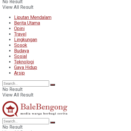
No Result
View All Result
Liputan Mendalam
Berita Utama
Opini
Travel
Lingkungan
Sosok
Budaya
Sosial
Teknologi
Gaya Hidup
Arsip
No Result
View All Result
No Result