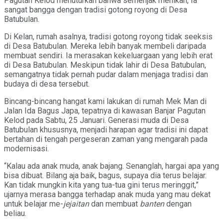
Pagutan Kelod menuturkan bahwa semenjak menikah, Ia
sangat bangga dengan tradisi gotong royong di Desa
Batubulan.
Di Kelan, rumah asalnya, tradisi gotong royong tidak seeksis
di Desa Batubulan. Mereka lebih banyak membeli daripada
membuat sendiri. Ia merasakan kekeluargaan yang lebih erat
di Desa Batubulan. Meskipun tidak lahir di Desa Batubulan,
semangatnya tidak pernah pudar dalam menjaga tradisi dan
budaya di desa tersebut.
Bincang-bincang hangat kami lakukan di rumah Mek Man di
Jalan Ida Bagus Japa, tepatnya di kawasan Banjar Pagutan
Kelod pada Sabtu, 25 Januari. Generasi muda di Desa
Batubulan khususnya, menjadi harapan agar tradisi ini dapat
bertahan di tengah pergeseran zaman yang mengarah pada
modernisasi.
“Kalau ada anak muda, anak bajang. Senanglah, hargai apa yang
bisa dibuat. Bilang aja baik, bagus, supaya dia terus belajar.
Kan tidak mungkin kita yang tua-tua gini terus meringgit,”
ujarnya merasa bangga terhadap anak muda yang mau dekat
untuk belajar me-
jejaitan
dan membuat
banten
dengan
beliau.