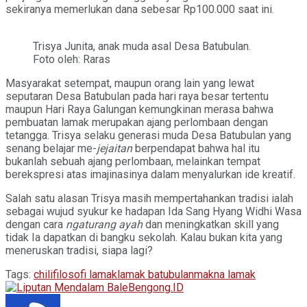
sekiranya memerlukan dana sebesar Rp100.000 saat ini.
Trisya Junita, anak muda asal Desa Batubulan.
Foto oleh: Raras
Masyarakat setempat, maupun orang lain yang lewat
seputaran Desa Batubulan pada hari raya besar tertentu
maupun Hari Raya Galungan kemungkinan merasa bahwa
pembuatan lamak merupakan ajang perlombaan dengan
tetangga. Trisya selaku generasi muda Desa Batubulan yang
senang belajar me-
jejaitan
berpendapat bahwa hal itu
bukanlah sebuah ajang perlombaan, melainkan tempat
berekspresi atas imajinasinya dalam menyalurkan ide kreatif.
Salah satu alasan Trisya masih mempertahankan tradisi ialah
sebagai wujud syukur ke hadapan Ida Sang Hyang Widhi Wasa
dengan cara
ngaturang
ayah
dan meningkatkan skill yang
tidak Ia dapatkan di bangku sekolah. Kalau bukan kita yang
meneruskan tradisi, siapa lagi?
Tags:
chili
filosofi lamak
lamak batubulan
makna lamak