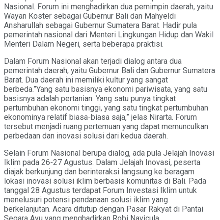
Nasional. Forum ini menghadirkan dua pemimpin daerah, yaitu
Wayan Koster sebagai Gubernur Bali dan Mahyeldi
Ansharullah sebagai Gubernur Sumatera Barat. Hadir pula
pemerintah nasional dari Menteri Lingkungan Hidup dan Wakil
Menteri Dalam Negeri, serta beberapa praktisi.
Dalam Forum Nasional akan terjadi dialog antara dua
pemerintah daerah, yaitu Gubernur Bali dan Gubernur Sumatera
Barat. Dua daerah ini memiliki kultur yang sangat
berbeda.”Yang satu basisnya ekonomi pariwisata, yang satu
basisnya adalah pertanian. Yang satu punya tingkat
pertumbuhan ekonomi tinggi, yang satu tingkat pertumbuhan
ekonominya relatif biasa-biasa saja,” jelas Nirarta. Forum
tersebut menjadi ruang pertemuan yang dapat memunculkan
perbedaan dan inovasi solusi dari kedua daerah.
Selain Forum Nasional berupa dialog, ada pula Jelajah Inovasi
Iklim pada 26-27 Agustus. Dalam Jelajah Inovasi, peserta
diajak berkunjung dan berinteraksi langsung ke beragam
lokasi inovasi solusi iklim berbasis komunitas di Bali. Pada
tanggal 28 Agustus terdapat Forum Investasi Iklim untuk
menelusuri potensi pendanaan solusi iklim yang
berkelanjutan. Acara ditutup dengan Pasar Rakyat di Pantai
Segara Ayu yang menghadirkan Robi Navicula.