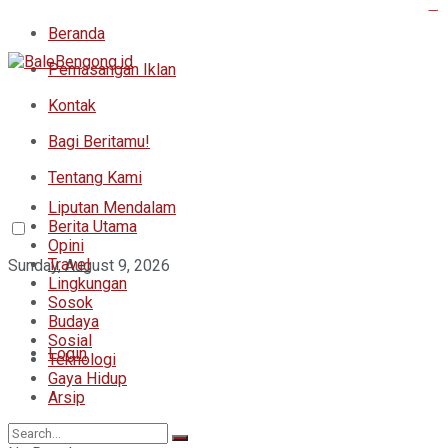
bandungpafi
kampungbet
kampungbet
sangkarbet
sangkarbet
sangkarbet
legianbet
Beranda
Pemasangan Iklan
Kontak
Bagi Beritamu!
Tentang Kami
Liputan Mendalam
Berita Utama
Opini
Travel
Sunday, August 9, 2026
Lingkungan
Sosok
Budaya
Sosial
Login
Teknologi
Gaya Hidup
Arsip