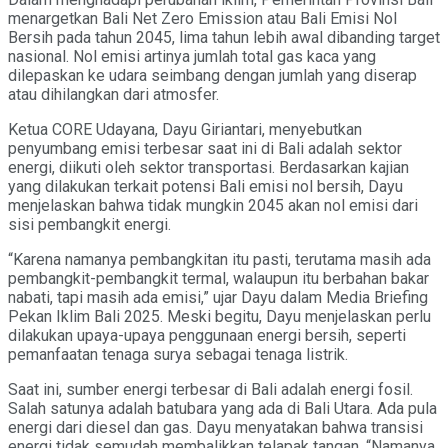
menargetkan Bali Net Zero Emission atau Bali Emisi Nol
Bersih pada tahun 2045, lima tahun lebih awal dibanding target
nasional. Nol emisi artinya jumlah total gas kaca yang
dilepaskan ke udara seimbang dengan jumlah yang diserap
atau dihilangkan dari atmosfer.
Ketua CORE Udayana, Dayu Giriantari, menyebutkan
penyumbang emisi terbesar saat ini di Bali adalah sektor
energi, diikuti oleh sektor transportasi. Berdasarkan kajian
yang dilakukan terkait potensi Bali emisi nol bersih, Dayu
menjelaskan bahwa tidak mungkin 2045 akan nol emisi dari
sisi pembangkit energi.
“Karena namanya pembangkitan itu pasti, terutama masih ada
pembangkit-pembangkit termal, walaupun itu berbahan bakar
nabati, tapi masih ada emisi,” ujar Dayu dalam Media Briefing
Pekan Iklim Bali 2025. Meski begitu, Dayu menjelaskan perlu
dilakukan upaya-upaya penggunaan energi bersih, seperti
pemanfaatan tenaga surya sebagai tenaga listrik.
Saat ini, sumber energi terbesar di Bali adalah energi fosil.
Salah satunya adalah batubara yang ada di Bali Utara. Ada pula
energi dari diesel dan gas. Dayu menyatakan bahwa transisi
energi tidak semudah membalikkan telapak tangan. “Namanya