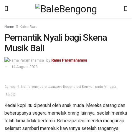
kampungbet
Home
Kabar Baru
Pemantik Nyali bagi Skena
Musik Bali
by
Rama Paramahamsa
14 August 2023
Gambar 1. Konferensi pers
showcase
Regenerasi Bernyali pada Minggu,
(13/08).
Kedai kopi itu dipenuhi oleh anak muda. Mereka datang dan
beberapanya segera memeluk orang lainnya, seolah mereka
telah lama tidak bertemu. Beberapa dari mereka mengucap
selamat sembari memeluk kawannya setelah tangannya