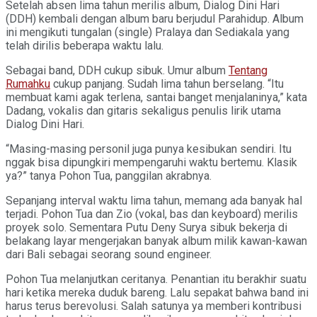
Setelah absen lima tahun merilis album, Dialog Dini Hari
(DDH) kembali dengan album baru berjudul Parahidup. Album
ini mengikuti tungalan (single) Pralaya dan Sediakala yang
telah dirilis beberapa waktu lalu.
Sebagai band, DDH cukup sibuk. Umur album
Tentang
Rumahku
cukup panjang. Sudah lima tahun berselang. “Itu
membuat kami agak terlena, santai banget menjalaninya,” kata
Dadang, vokalis dan gitaris sekaligus penulis lirik utama
Dialog Dini Hari.
“Masing-masing personil juga punya kesibukan sendiri. Itu
nggak bisa dipungkiri mempengaruhi waktu bertemu. Klasik
ya?” tanya Pohon Tua, panggilan akrabnya.
Sepanjang interval waktu lima tahun, memang ada banyak hal
terjadi. Pohon Tua dan Zio (vokal, bas dan keyboard) merilis
proyek solo. Sementara Putu Deny Surya sibuk bekerja di
belakang layar mengerjakan banyak album milik kawan-kawan
dari Bali sebagai seorang sound engineer.
Pohon Tua melanjutkan ceritanya. Penantian itu berakhir suatu
hari ketika mereka duduk bareng. Lalu sepakat bahwa band ini
harus terus berevolusi. Salah satunya ya memberi kontribusi