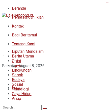
kampungbet
Beranda
Pemasangan Iklan
Kontak
Bagi Beritamu!
Tentang Kami
Liputan Mendalam
Berita Utama
Opini
Travel
Saturday, August 8, 2026
Lingkungan
Sosok
Budaya
Sosial
Login
Teknologi
Gaya Hidup
Arsip