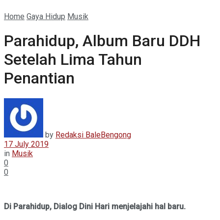
Home
Gaya Hidup
Musik
Parahidup, Album Baru DDH
Setelah Lima Tahun
Penantian
by
Redaksi BaleBengong
17 July 2019
in
Musik
0
0
Di Parahidup, Dialog Dini Hari menjelajahi hal baru.