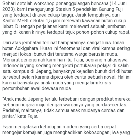
Sehari setelah workshop penanggulangan bencana (14 Juni
2023), kami mengunjungi Stasiun 5 pendakian Gunung Fuji
yang terdapat di area cukup tinggi. Jarak tempuhnya dari
Kantor MFRI sekitar 1,5 jam melewati kawasan hutan cukup
lebat. Di tengah perjalanan kami melewati sebuah jembatan
yang di kanan kirinya terdapat tajuk pohon-pohon cukup rapat.
Dari atas jembatan terlihat hamparannya sangat luas. Inilah
hutan Aokigahara. Hutan ini fenomenal dan viral karena sering
menjadi lokasi bunuh diri terutama warga berusia muda.
Menurut penerjemah kami hari itu, Fajar, seorang mahasiswa
Indonesia yang sedang mengikuti pertukaran pelajar di salah
satu kampus di Jepang, banyaknya kejadian bunuh diri di hutan
tersebut selain karena dipicu oleh cerita sebuah novel. Hal ini
karena banyaknya anak muda yang mengalami krisis
pertumbuhan awal dewasa muda.
“Anak muda Jepang terlalu terbebani dengan predikat mereka
sebagai negara maju dengan warganya yang cerdas-cerdas.
Padahal, realitanya, tidak semua anak mudanya cerdas dan
pintar,” kata Fajar.
Fajar mengatakan kehidupan modern yang serba cepat
mengejar kemajuan juga menghadirkan kekosongan jiwa yang