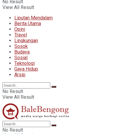
No Result
View All Result
Liputan Mendalam
Berita Utama
Opini
Travel
Lingkungan
Sosok
Budaya
Sosial
Teknologi
Gaya Hidup
Arsip
No Result
View All Result
No Result