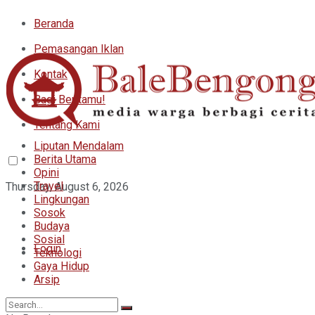
Beranda
Pemasangan Iklan
Kontak
Bagi Beritamu!
Tentang Kami
Liputan Mendalam
Berita Utama
Opini
Travel
Thursday, August 6, 2026
Lingkungan
Sosok
Budaya
Sosial
Login
Teknologi
Gaya Hidup
Arsip