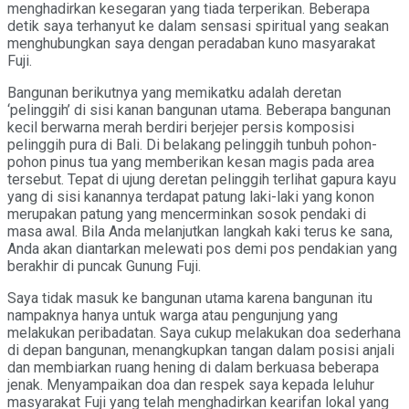
menghadirkan kesegaran yang tiada terperikan. Beberapa
detik saya terhanyut ke dalam sensasi spiritual yang seakan
menghubungkan saya dengan peradaban kuno masyarakat
Fuji.
Bangunan berikutnya yang memikatku adalah deretan
‘pelinggih’ di sisi kanan bangunan utama. Beberapa bangunan
kecil berwarna merah berdiri berjejer persis komposisi
pelinggih pura di Bali. Di belakang pelinggih tunbuh pohon-
pohon pinus tua yang memberikan kesan magis pada area
tersebut. Tepat di ujung deretan pelinggih terlihat gapura kayu
yang di sisi kanannya terdapat patung laki-laki yang konon
merupakan patung yang mencerminkan sosok pendaki di
masa awal. Bila Anda melanjutkan langkah kaki terus ke sana,
Anda akan diantarkan melewati pos demi pos pendakian yang
berakhir di puncak Gunung Fuji.
Saya tidak masuk ke bangunan utama karena bangunan itu
nampaknya hanya untuk warga atau pengunjung yang
melakukan peribadatan. Saya cukup melakukan doa sederhana
di depan bangunan, menangkupkan tangan dalam posisi anjali
dan membiarkan ruang hening di dalam berkuasa beberapa
jenak. Menyampaikan doa dan respek saya kepada leluhur
masyarakat Fuji yang telah menghadirkan kearifan lokal yang