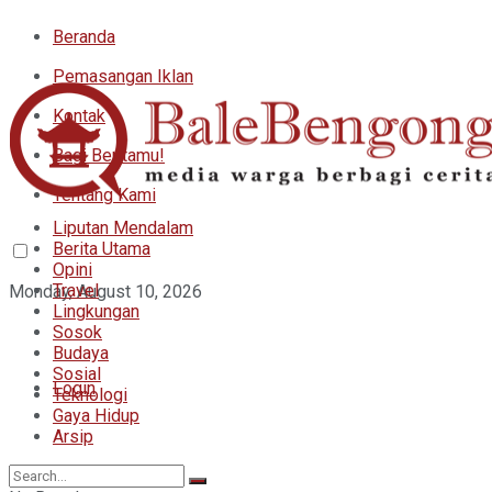
Beranda
Pemasangan Iklan
Kontak
Bagi Beritamu!
Tentang Kami
Liputan Mendalam
Berita Utama
Opini
Travel
Monday, August 10, 2026
Lingkungan
Sosok
Budaya
Sosial
Login
Teknologi
Gaya Hidup
Arsip