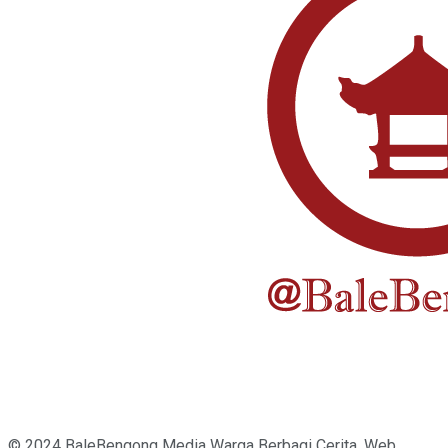
© 2024 BaleBengong Media Warga Berbagi Cerita. Web