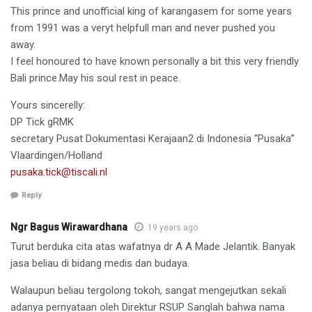
This prince and unofficial king of karangasem for some years
from 1991 was a veryt helpfull man and never pushed you
away.
I feel honoured to have known personally a bit this very friendly
Bali prince.May his soul rest in peace.
Yours sincerelly:
DP Tick gRMK
secretary Pusat Dokumentasi Kerajaan2 di Indonesia “Pusaka”
Vlaardingen/Holland
pusaka.tick@tiscali.nl
Reply
Ngr Bagus Wirawardhana
19 years ago
Turut berduka cita atas wafatnya dr A A Made Jelantik. Banyak
jasa beliau di bidang medis dan budaya.
Walaupun beliau tergolong tokoh, sangat mengejutkan sekali
adanya pernyataan oleh Direktur RSUP Sanglah bahwa nama