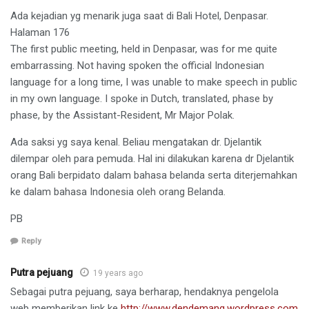
Ada kejadian yg menarik juga saat di Bali Hotel, Denpasar.
Halaman 176
The first public meeting, held in Denpasar, was for me quite
embarrassing. Not having spoken the official Indonesian
language for a long time, I was unable to make speech in public
in my own language. I spoke in Dutch, translated, phase by
phase, by the Assistant-Resident, Mr Major Polak.
Ada saksi yg saya kenal. Beliau mengatakan dr. Djelantik
dilempar oleh para pemuda. Hal ini dilakukan karena dr Djelantik
orang Bali berpidato dalam bahasa belanda serta diterjemahkan
ke dalam bahasa Indonesia oleh orang Belanda.
PB
Reply
Putra pejuang
19 years ago
Sebagai putra pejuang, saya berharap, hendaknya pengelola
web memberikan link ke
http://www.dendemang.wordpress.com