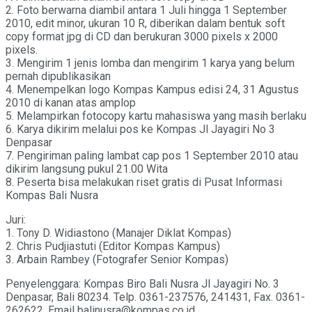
2. Foto berwarna diambil antara 1 Juli hingga 1 September
2010, edit minor, ukuran 10 R, diberikan dalam bentuk soft
copy format jpg di CD dan berukuran 3000 pixels x 2000
pixels.
3. Mengirim 1 jenis lomba dan mengirim 1 karya yang belum
pernah dipublikasikan
4. Menempelkan logo Kompas Kampus edisi 24, 31 Agustus
2010 di kanan atas amplop
5. Melampirkan fotocopy kartu mahasiswa yang masih berlaku
6. Karya dikirim melalui pos ke Kompas Jl Jayagiri No 3
Denpasar
7. Pengiriman paling lambat cap pos 1 September 2010 atau
dikirim langsung pukul 21.00 Wita
8. Peserta bisa melakukan riset gratis di Pusat Informasi
Kompas Bali Nusra
Juri:
1. Tony D. Widiastono (Manajer Diklat Kompas)
2. Chris Pudjiastuti (Editor Kompas Kampus)
3. Arbain Rambey (Fotografer Senior Kompas)
Penyelenggara: Kompas Biro Bali Nusra Jl Jayagiri No. 3
Denpasar, Bali 80234. Telp. 0361-237576, 241431, Fax. 0361-
262622. Email balinusra@kompas.co.id