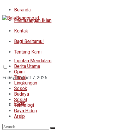
Beranda
Pemasangan Iklan
Kontak
Bagi Beritamu!
Tentang Kami
Liputan Mendalam
Berita Utama
Opini
Travel
Friday, August 7, 2026
Lingkungan
Sosok
Budaya
Sosial
Login
Teknologi
Gaya Hidup
Arsip