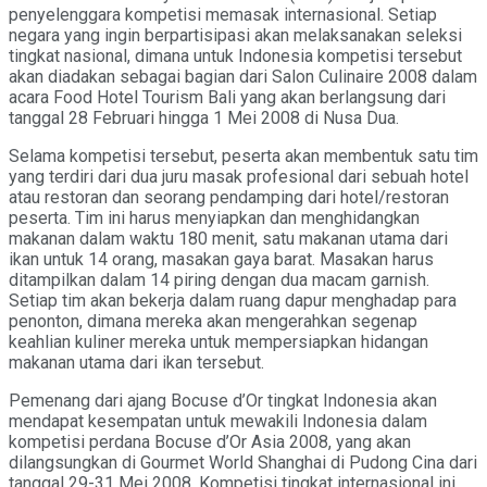
penyelenggara kompetisi memasak internasional. Setiap
negara yang ingin berpartisipasi akan melaksanakan seleksi
tingkat nasional, dimana untuk Indonesia kompetisi tersebut
akan diadakan sebagai bagian dari Salon Culinaire 2008 dalam
acara Food Hotel Tourism Bali yang akan berlangsung dari
tanggal 28 Februari hingga 1 Mei 2008 di Nusa Dua.
Selama kompetisi tersebut, peserta akan membentuk satu tim
yang terdiri dari dua juru masak profesional dari sebuah hotel
atau restoran dan seorang pendamping dari hotel/restoran
peserta. Tim ini harus menyiapkan dan menghidangkan
makanan dalam waktu 180 menit, satu makanan utama dari
ikan untuk 14 orang, masakan gaya barat. Masakan harus
ditampilkan dalam 14 piring dengan dua macam garnish.
Setiap tim akan bekerja dalam ruang dapur menghadap para
penonton, dimana mereka akan mengerahkan segenap
keahlian kuliner mereka untuk mempersiapkan hidangan
makanan utama dari ikan tersebut.
Pemenang dari ajang Bocuse d’Or tingkat Indonesia akan
mendapat kesempatan untuk mewakili Indonesia dalam
kompetisi perdana Bocuse d’Or Asia 2008, yang akan
dilangsungkan di Gourmet World Shanghai di Pudong Cina dari
tanggal 29-31 Mei 2008. Kompetisi tingkat internasional ini