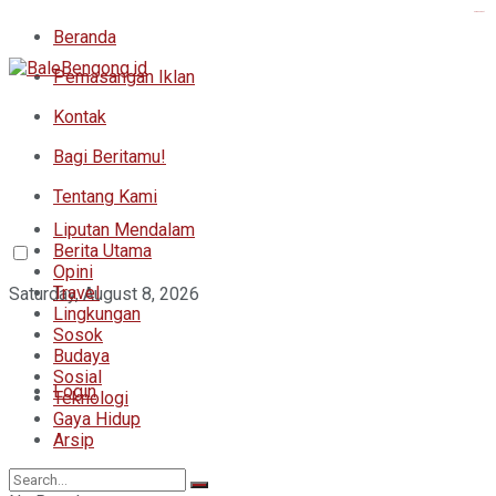
kampungbet
Beranda
Pemasangan Iklan
Kontak
Bagi Beritamu!
Tentang Kami
Liputan Mendalam
Berita Utama
Opini
Travel
Saturday, August 8, 2026
Lingkungan
Sosok
Budaya
Sosial
Login
Teknologi
Gaya Hidup
Arsip