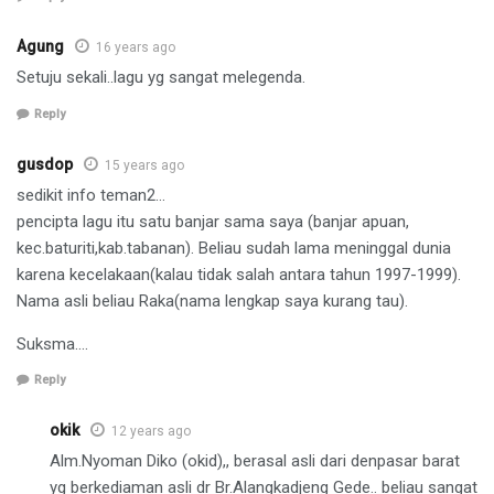
Agung
16 years ago
Setuju sekali..lagu yg sangat melegenda.
Reply
gusdop
15 years ago
sedikit info teman2…
pencipta lagu itu satu banjar sama saya (banjar apuan,
kec.baturiti,kab.tabanan). Beliau sudah lama meninggal dunia
karena kecelakaan(kalau tidak salah antara tahun 1997-1999).
Nama asli beliau Raka(nama lengkap saya kurang tau).
Suksma….
Reply
okik
12 years ago
Alm.Nyoman Diko (okid),, berasal asli dari denpasar barat
yg berkediaman asli dr Br.Alangkadjeng Gede.. beliau sangat