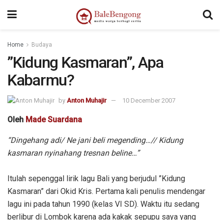
Home
Budaya
”Kidung Kasmaran”, Apa
Kabarmu?
by
Anton Muhajir
10 December 2007
Oleh
Made Suardana
“Dingehang adi/ Ne jani beli megending…// Kidung
kasmaran nyinahang tresnan beline…”
Itulah sepenggal lirik lagu Bali yang berjudul ”Kidung
Kasmaran” dari Okid Kris. Pertama kali penulis mendengar
lagu ini pada tahun 1990 (kelas VI SD). Waktu itu sedang
berlibur di Lombok karena ada kakak sepupu saya yang