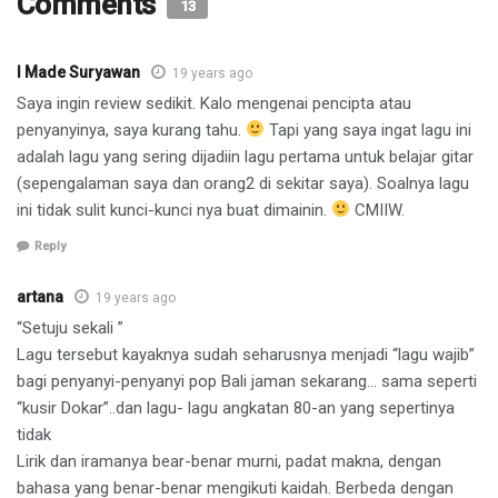
Comments
13
I Made Suryawan
19 years ago
Saya ingin review sedikit. Kalo mengenai pencipta atau
penyanyinya, saya kurang tahu.
Tapi yang saya ingat lagu ini
adalah lagu yang sering dijadiin lagu pertama untuk belajar gitar
(sepengalaman saya dan orang2 di sekitar saya). Soalnya lagu
ini tidak sulit kunci-kunci nya buat dimainin.
CMIIW.
Reply
artana
19 years ago
“Setuju sekali ”
Lagu tersebut kayaknya sudah seharusnya menjadi “lagu wajib”
bagi penyanyi-penyanyi pop Bali jaman sekarang… sama seperti
“kusir Dokar”..dan lagu- lagu angkatan 80-an yang sepertinya
tidak
Lirik dan iramanya bear-benar murni, padat makna, dengan
bahasa yang benar-benar mengikuti kaidah. Berbeda dengan