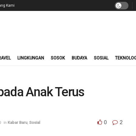
ang Kami
RAVEL
LINGKUNGAN
SOSOK
BUDAYA
SOSIAL
TEKNOLOG
pada Anak Terus
0
2
0
in
Kabar Baru
,
Sosial