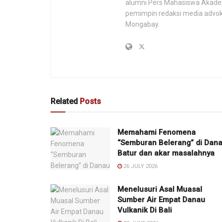
alumni Pers Mahasiswa Akadem
pemimpin redaksi media advoka
Mongabay.
Related
Posts
Memahami Fenomena
“Semburan Belerang” di Dan
Batur dan akar masalahnya
26 JULY 2026
Menelusuri Asal Muasal
Sumber Air Empat Danau
Vulkanik Di Bali