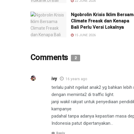
22 JUNE 2026
Ngobrolin Krisis Iklim Bersam
Climate Freask dan Kenapa
Bali Perlu Versi Lokalnya
15 JUNE 2026
Comments
2
ivy
16 years ago
terlalu pahit ngeliat anak2 yg bahkan lebi
dengan meminta2 di traffic light.
janji wakil rakyat untuk penyediaan pendid
kampanye
padahal tanpa adanya kepastian masa depa
Indonesia patut dipertanyakan…
Reply