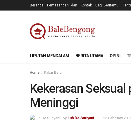
Beranda
Pemasangan Iklan
Kontak
Bagi Beritamu!
Tent
LIPUTAN MENDALAM
BERITA UTAMA
OPINI
T
Home
Kabar Baru
Kekerasan Seksual 
Meninggi
by
Luh De Suriyani
26 February 201