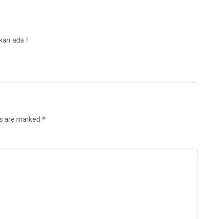
an ada !
*
ds are marked