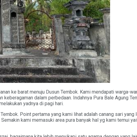
alanan ke barat menuju Dusun Tembok. Kami mendapati warga-wa
 keberagaman dalam perbedaan. Indahnya Pura Bale Agung Tem
elakukan yadnya di pagi hari.
 Tembok. Point pertama yang kami lihat adalah canang sari ya
tu. Semakin kami memasuki area pura banyak hal yg kami temui yai
, bagaimana kita lebih menyikapi satu agama dengan yang lain a