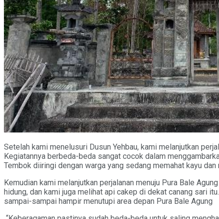
Setelah kami menelusuri Dusun Yehbau, kami melanjutkan perj
Kegiatannya berbeda-beda sangat cocok dalam menggambarkan
Tembok diiringi dengan warga yang sedang memahat kayu dan m
Kemudian kami melanjutkan perjalanan menuju Pura Bale Agung
hidung, dan kami juga melihat api cakep di dekat canang sari i
sampai-sampai hampir menutupi area depan Pura Bale Agung
“Keberagaman pastinya sudah beda-beda untuk saling menghargai