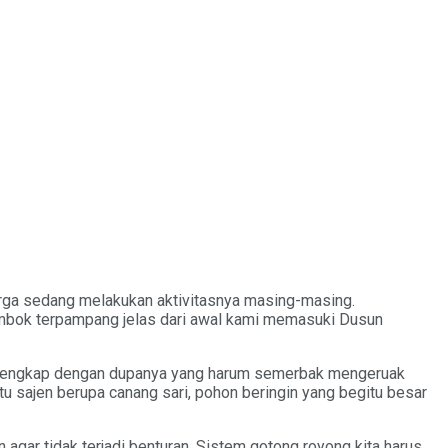
rga sedang melakukan aktivitasnya masing-masing.
bok terpampang jelas dari awal kami memasuki Dusun
ng lengkap dengan dupanya yang harum semerbak mengeruak
tu sajen berupa canang sari, pohon beringin yang begitu besar
gar tidak terjadi benturan. Sistem gotong royong kita harus