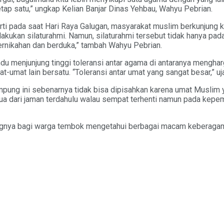
 tetap satu,” ungkap Kelian Banjar Dinas Yehbau, Wahyu Pebrian.
rti pada saat Hari Raya Galugan, masyarakat muslim berkunjung ke 
kukan silaturahmi. Namun, silaturahmi tersebut tidak hanya pada 
ernikahan dan berduka,” tambah Wahyu Pebrian.
du menjunjung tinggi toleransi antar agama di antaranya menghar
umat lain bersatu. “Toleransi antar umat yang sangat besar,” uj
ung ini sebenarnya tidak bisa dipisahkan karena umat Muslim y
etua dari jaman terdahulu walau sempat terhenti namun pada kep
tingnya bagi warga tembok mengetahui berbagai macam keberagam