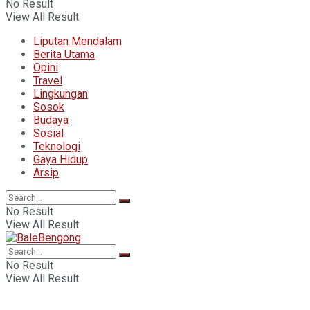
No Result
View All Result
Liputan Mendalam
Berita Utama
Opini
Travel
Lingkungan
Sosok
Budaya
Sosial
Teknologi
Gaya Hidup
Arsip
No Result
View All Result
No Result
View All Result