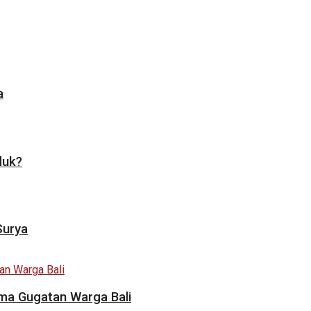
a
duk?
Surya
ama Gugatan Warga Bali