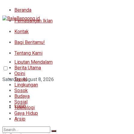
Beranda
Pemasangan Iklan
Kontak
Bagi Beritamu!
Tentang Kami
Liputan Mendalam
Berita Utama
Opini
Travel
Saturday, August 8, 2026
Lingkungan
Sosok
Budaya
Sosial
Login
Teknologi
Gaya Hidup
Arsip