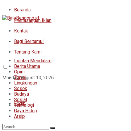
Beranda
Pemasangan Iklan
Kontak
Bagi Beritamu!
Tentang Kami
Liputan Mendalam
Berita Utama
Opini
Travel
Monday, August 10, 2026
Lingkungan
Sosok
Budaya
Sosial
Login
Teknologi
Gaya Hidup
Arsip