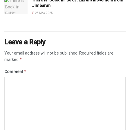
There Is ‘Book’ in ‘Bukit’: Library Movement from
Jimbaran
28 MAY 2025
Leave a Reply
Your email address will not be published.
Required fields are
*
marked
*
Comment