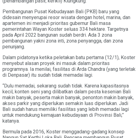
(penambangan pasir, kerikil) Klungkung.
Pembangunan Pusat Kebudayaan Bali (PKB) baru yang
didesain menyerupai resor wisata dengan hotel, marina, dan
apartemen ini menjadi prioritas gubernur Bali masa
pemerintahan Wayan Koster seluas 334 hektare. Targetnya
pada April 2022 bangunan sudah berdri. Ada 3 zona
pembangunan yakni zona inti, zona penyangga, dan zona
penunjang.
Dalam pidatonya ketika peletakan batu pertama (12/1), Koster
menyebut alasan proyek ini masuk dalam prioritas
programnya. Ia menilai, fasilitas di Arda Chandra (yang terletak
di Denpasar) itu sudah tidak memadai lagi.
“Dulu memadai, sekarang sudah tidak. Karena kapasitasnya
kecil, konten seni yang dilibatkan dalam pesta kesenian Bali
makin banyak, peserta makin banyak, penonton makin banyak,
akses parkir yang diperlukan semakin luas diperlukan. Jadi
Bali sudah harus memiliki fasilitas yang lebih memadai lagi
untuk mendukung kemajuan kebudayaan di Provinsi Bali,”
katanya.
Bermula pada 2016, Koster menggadang-gadang konsep
Nangun Sat Kerthi Loka Bali. Rencana membangun Pusat