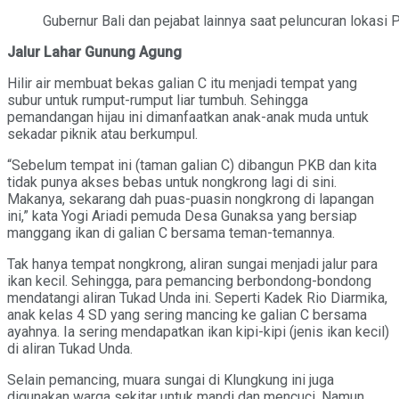
Gubernur Bali dan pejabat lainnya saat peluncuran lokasi 
Jalur Lahar Gunung Agung
Hilir air membuat bekas galian C itu menjadi tempat yang
subur untuk rumput-rumput liar tumbuh. Sehingga
pemandangan hijau ini dimanfaatkan anak-anak muda untuk
sekadar piknik atau berkumpul.
“Sebelum tempat ini (taman galian C) dibangun PKB dan kita
tidak punya akses bebas untuk nongkrong lagi di sini.
Makanya, sekarang dah puas-puasin nongkrong di lapangan
ini,” kata Yogi Ariadi pemuda Desa Gunaksa yang bersiap
manggang ikan di galian C bersama teman-temannya.
Tak hanya tempat nongkrong, aliran sungai menjadi jalur para
ikan kecil. Sehingga, para pemancing berbondong-bondong
mendatangi aliran Tukad Unda ini. Seperti Kadek Rio Diarmika,
anak kelas 4 SD yang sering mancing ke galian C bersama
ayahnya. Ia sering mendapatkan ikan kipi-kipi (jenis ikan kecil)
di aliran Tukad Unda.
Selain pemancing, muara sungai di Klungkung ini juga
digunakan warga sekitar untuk mandi dan mencuci. Namun,