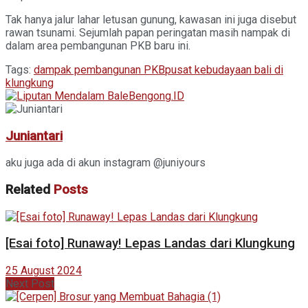
Tak hanya jalur lahar letusan gunung, kawasan ini juga disebut
rawan tsunami. Sejumlah papan peringatan masih nampak di
dalam area pembangunan PKB baru ini.
Tags:
dampak pembangunan PKB
pusat kebudayaan bali di
klungkung
Juniantari
aku juga ada di akun instagram @juniyours
Related
Posts
[Esai foto] Runaway! Lepas Landas dari Klungkung
25 August 2024
Next Post