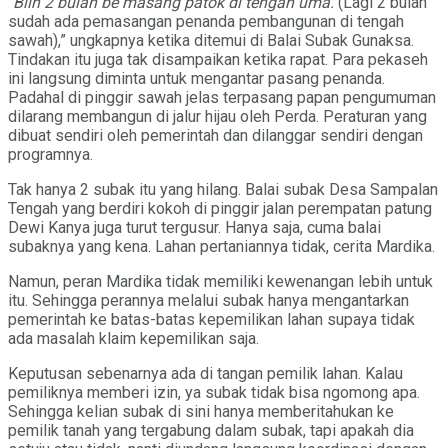
“
Biin 2 bulan be masang patok di tengah uma.
(Lagi 2 bulan
sudah ada pemasangan penanda pembangunan di tengah
sawah),” ungkapnya ketika ditemui di Balai Subak Gunaksa.
Tindakan itu juga tak disampaikan ketika rapat. Para pekaseh
ini langsung diminta untuk mengantar pasang penanda.
Padahal di pinggir sawah jelas terpasang papan pengumuman
dilarang membangun di jalur hijau oleh Perda. Peraturan yang
dibuat sendiri oleh pemerintah dan dilanggar sendiri dengan
programnya.
Tak hanya 2 subak itu yang hilang. Balai subak Desa Sampalan
Tengah yang berdiri kokoh di pinggir jalan perempatan patung
Dewi Kanya juga turut tergusur. Hanya saja, cuma balai
subaknya yang kena. Lahan pertaniannya tidak, cerita Mardika.
Namun, peran Mardika tidak memiliki kewenangan lebih untuk
itu. Sehingga perannya melalui subak hanya mengantarkan
pemerintah ke batas-batas kepemilikan lahan supaya tidak
ada masalah klaim kepemilikan saja.
Keputusan sebenarnya ada di tangan pemilik lahan. Kalau
pemiliknya memberi izin, ya subak tidak bisa ngomong apa.
Sehingga kelian subak di sini hanya memberitahukan ke
pemilik tanah yang tergabung dalam subak, tapi apakah dia