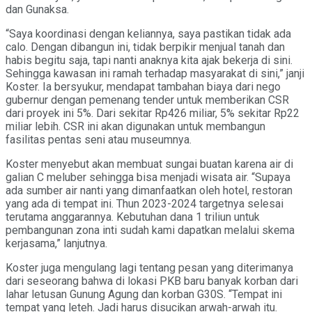
dan Gunaksa.
“Saya koordinasi dengan keliannya, saya pastikan tidak ada
calo. Dengan dibangun ini, tidak berpikir menjual tanah dan
habis begitu saja, tapi nanti anaknya kita ajak bekerja di sini.
Sehingga kawasan ini ramah terhadap masyarakat di sini,” janji
Koster. Ia bersyukur, mendapat tambahan biaya dari nego
gubernur dengan pemenang tender untuk memberikan CSR
dari proyek ini 5%. Dari sekitar Rp426 miliar, 5% sekitar Rp22
miliar lebih. CSR ini akan digunakan untuk membangun
fasilitas pentas seni atau museumnya.
Koster menyebut akan membuat sungai buatan karena air di
galian C meluber sehingga bisa menjadi wisata air. “Supaya
ada sumber air nanti yang dimanfaatkan oleh hotel, restoran
yang ada di tempat ini. Thun 2023-2024 targetnya selesai
terutama anggarannya. Kebutuhan dana 1 triliun untuk
pembangunan zona inti sudah kami dapatkan melalui skema
kerjasama,” lanjutnya.
Koster juga mengulang lagi tentang pesan yang diterimanya
dari seseorang bahwa di lokasi PKB baru banyak korban dari
lahar letusan Gunung Agung dan korban G30S. “Tempat ini
tempat yang leteh. Jadi harus disucikan arwah-arwah itu.