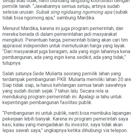
setuju atau tidak, nanti diundang langsung koordinasi dengan
pemilik tanah. “Jawabannya semua setuju, artinya sudah
selesai urusan.
Subak sing ngidaang ngomong apa
(subak
tidak bisa ngomong apa,” sambung Mardika.
Menurut Mardika, karena ini juga program pemerintah, dan
mereka berada di dalam pemerintahan jadi masyarakat
mengikuti. Penentuan harga, pemerintah bilang akan cari tim
appraisal independen untuk memutuskan harga yang layak.
“Dari masyarakat juga beragam, ada yang ingin lahannya kena
pembangunan, ada yang ingin kena sedikit, ada yang tidak,”
tutupnya.
Salah satunya Gede Muliarta seorang pemilik lahan yang
terdampak pembangunan PKB. Muliarta memiliki lahan 20 are.
Siap tidak siap, ia harus kehilangan semua tanah sawahnya
yang sudah diolah sejak 7 tahun lalu. Secara rela ia
mendukung program pemerintah ini. Apalagi ia tahu untuk
kepentingan pembangunan fasilitas publik.
“Pembangunan ini untuk publik, nanti bisa membuka lapangan
pekerjaan lebih banyak. Karena ini program pemerintah saya
kasi, kalau yang mengadakan itu investor, saya tidak akan
lepas sawah saya,” ungkapnya ketika dihubungi via telepon.