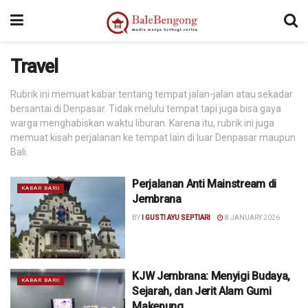
Travel
Rubrik ini memuat kabar tentang tempat jalan-jalan atau sekadar
bersantai di Denpasar. Tidak melulu tempat tapi juga bisa gaya
warga menghabiskan waktu liburan. Karena itu, rubrik ini juga
memuat kisah perjalanan ke tempat lain di luar Denpasar maupun
Bali.
Perjalanan Anti Mainstream di
KABAR BARU
Jembrana
BY
I GUSTI AYU SEPTIARI
8 JANUARY 2026
KJW Jembrana: Menyigi Budaya,
KABAR BARU
Sejarah, dan Jerit Alam Gumi
Makepung