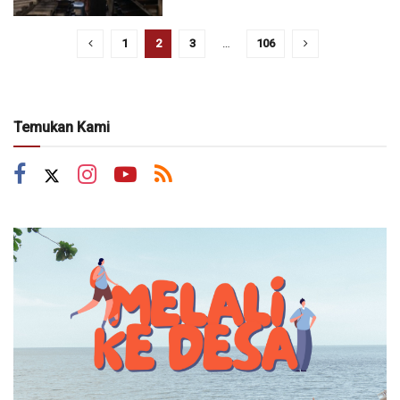
1
2
3
…
106
Temukan Kami