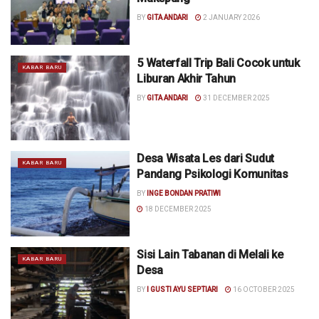
BY
GITA ANDARI
2 JANUARY 2026
5 Waterfall Trip Bali Cocok untuk
KABAR BARU
Liburan Akhir Tahun
BY
GITA ANDARI
31 DECEMBER 2025
Desa Wisata Les dari Sudut
KABAR BARU
Pandang Psikologi Komunitas
BY
INGE BONDAN PRATIWI
18 DECEMBER 2025
Sisi Lain Tabanan di Melali ke
KABAR BARU
Desa
BY
I GUSTI AYU SEPTIARI
16 OCTOBER 2025