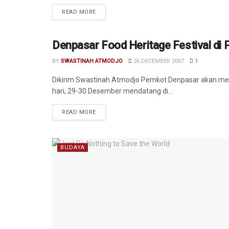
READ MORE
Denpasar Food Heritage Festival di
AGENDA
BY
SWASTINAH ATMODJO
26 DECEMBER 2007
1
Dikirim Swastinah Atmodjo Pemkot Denpasar akan men
hari, 29-30 Desember mendatang di...
READ MORE
BUDAYA