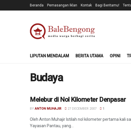
Beranda
Pemasangan Iklan
Kontak
Bagi Beritamu!
Tent
LIPUTAN MENDALAM
BERITA UTAMA
OPINI
T
Budaya
Melebur di Nol Kilometer Denpasar
BUDAYA
BY
ANTON MUHAJIR
27 DECEMBER 2007
1
Oleh Anton Muhajir Istilah nol kilometer pertama kali 
Yayasan Pantau, yang...