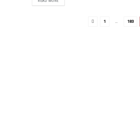
READ MORE
1
…
183