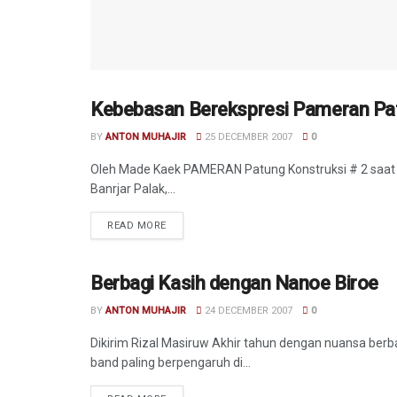
Kebebasan Berekspresi Pameran Pat
AGENDA
BY
ANTON MUHAJIR
25 DECEMBER 2007
0
Oleh Made Kaek PAMERAN Patung Konstruksi # 2 saat in
Banrjar Palak,...
READ MORE
Berbagi Kasih dengan Nanoe Biroe
AGENDA
BY
ANTON MUHAJIR
24 DECEMBER 2007
0
Dikirim Rizal Masiruw Akhir tahun dengan nuansa be
band paling berpengaruh di...