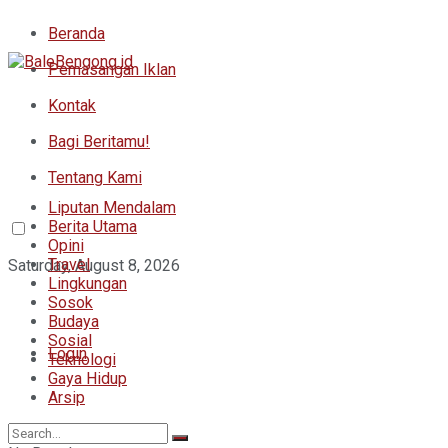
Beranda
Pemasangan Iklan
Kontak
Bagi Beritamu!
Tentang Kami
Liputan Mendalam
Berita Utama
Opini
Travel
Saturday, August 8, 2026
Lingkungan
Sosok
Budaya
Sosial
Login
Teknologi
Gaya Hidup
Arsip