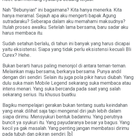
Nah “Bebunyian” ini bagaimana? Kita hanya menerka. Kita
hanya meramal. Sejauh apa aku mengerti bapak Agung
sutradaraku? Seberapa dalam aku memahami maksudnya?
Itulah proses awalku. Setelah lama bersama, baru sadar aku
harus membaca itu.
Sudah setahun berlalu, di tahun ini banyak yang harus dicapai
yaitu eksistensi. Siapa yang tidak perlu eksistensi kecuali Bli
Curex? Hehe..
Bukan berarti harus paling menonjol di antara teman-teman.
Melainkan maju bersama, berkarya bersama. Punya andil
dengan diri sendiri. Selain itu juga pola pikir harus diubah. Yang
dulu suka main Mobile Legend sekarang suka membaca atau
intens menari. Yang suka bercanda pada saat yang salah
sekarang serius. Itu khusus buatku.
Bagiku mempelajari gerakan bukan tentang suatu keindahan
yang enak dilihat saja tapi mengenal diri jauh lebih dalam
siapa dirimu. Mensyukuri bentuk badanmu. Yang perutnya
buncit ya syukuri itu. Yang payudaranya besar ya bagus. Yang
kecil ya gak masalah. Yang penting jangan membatasi dirimu
pada tubuh dan pikiran sendiri. [b]