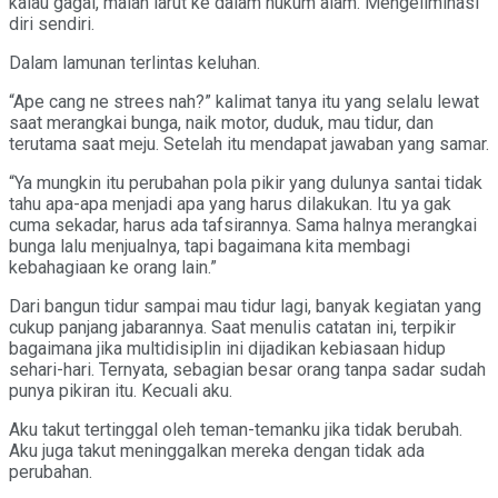
kalau gagal, malah larut ke dalam hukum alam. Mengeliminasi
diri sendiri.
Dalam lamunan terlintas keluhan.
“Ape cang ne strees nah?” kalimat tanya itu yang selalu lewat
saat merangkai bunga, naik motor, duduk, mau tidur, dan
terutama saat meju. Setelah itu mendapat jawaban yang samar.
“Ya mungkin itu perubahan pola pikir yang dulunya santai tidak
tahu apa-apa menjadi apa yang harus dilakukan. Itu ya gak
cuma sekadar, harus ada tafsirannya. Sama halnya merangkai
bunga lalu menjualnya, tapi bagaimana kita membagi
kebahagiaan ke orang lain.”
Dari bangun tidur sampai mau tidur lagi, banyak kegiatan yang
cukup panjang jabarannya. Saat menulis catatan ini, terpikir
bagaimana jika multidisiplin ini dijadikan kebiasaan hidup
sehari-hari. Ternyata, sebagian besar orang tanpa sadar sudah
punya pikiran itu. Kecuali aku.
Aku takut tertinggal oleh teman-temanku jika tidak berubah.
Aku juga takut meninggalkan mereka dengan tidak ada
perubahan.