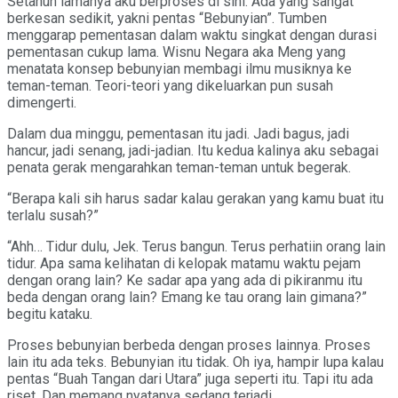
Setahun lamanya aku berproses di sini. Ada yang sangat
berkesan sedikit, yakni pentas “Bebunyian”. Tumben
menggarap pementasan dalam waktu singkat dengan durasi
pementasan cukup lama. Wisnu Negara aka Meng yang
menatata konsep bebunyian membagi ilmu musiknya ke
teman-teman. Teori-teori yang dikeluarkan pun susah
dimengerti.
Dalam dua minggu, pementasan itu jadi. Jadi bagus, jadi
hancur, jadi senang, jadi-jadian. Itu kedua kalinya aku sebagai
penata gerak mengarahkan teman-teman untuk begerak.
“Berapa kali sih harus sadar kalau gerakan yang kamu buat itu
terlalu susah?”
“Ahh… Tidur dulu, Jek. Terus bangun. Terus perhatiin orang lain
tidur. Apa sama kelihatan di kelopak matamu waktu pejam
dengan orang lain? Ke sadar apa yang ada di pikiranmu itu
beda dengan orang lain? Emang ke tau orang lain gimana?”
begitu kataku.
Proses bebunyian berbeda dengan proses lainnya. Proses
lain itu ada teks. Bebunyian itu tidak. Oh iya, hampir lupa kalau
pentas “Buah Tangan dari Utara” juga seperti itu. Tapi itu ada
riset. Dan memang nyatanya sedang terjadi.