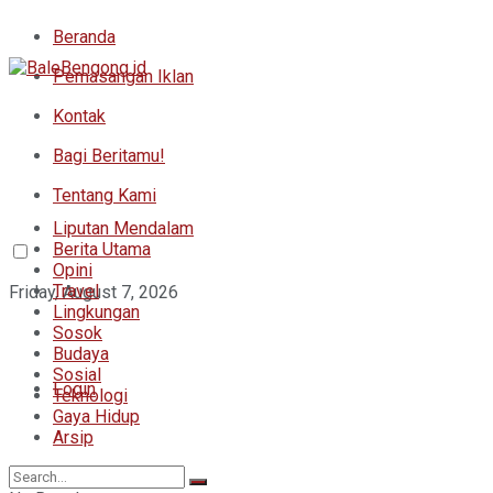
Beranda
Pemasangan Iklan
Kontak
Bagi Beritamu!
Tentang Kami
Liputan Mendalam
Berita Utama
Opini
Travel
Friday, August 7, 2026
Lingkungan
Sosok
Budaya
Sosial
Login
Teknologi
Gaya Hidup
Arsip