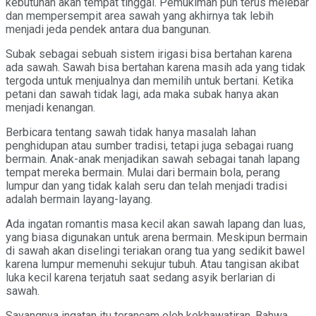
kebutuhan akan tempat tinggal. Pemukiman pun terus melebar
dan mempersempit area sawah yang akhirnya tak lebih
menjadi jeda pendek antara dua bangunan.
Subak sebagai sebuah sistem irigasi bisa bertahan karena
ada sawah. Sawah bisa bertahan karena masih ada yang tidak
tergoda untuk menjualnya dan memilih untuk bertani. Ketika
petani dan sawah tidak lagi, ada maka subak hanya akan
menjadi kenangan.
Berbicara tentang sawah tidak hanya masalah lahan
penghidupan atau sumber tradisi, tetapi juga sebagai ruang
bermain. Anak-anak menjadikan sawah sebagai tanah lapang
tempat mereka bermain. Mulai dari bermain bola, perang
lumpur dan yang tidak kalah seru dan telah menjadi tradisi
adalah bermain layang-layang.
Ada ingatan romantis masa kecil akan sawah lapang dan luas,
yang biasa digunakan untuk arena bermain. Meskipun bermain
di sawah akan diselingi teriakan orang tua yang sedikit bawel
karena lumpur memenuhi sekujur tubuh. Atau tangisan akibat
luka kecil karena terjatuh saat sedang asyik berlarian di
sawah.
Sayangnya ingatan itu terancam oleh kekhawatiran. Bahwa