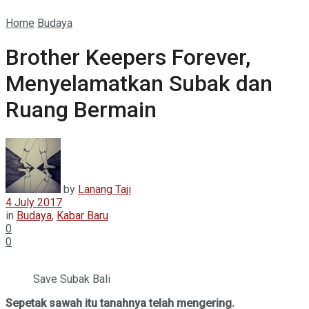
Home
Budaya
Brother Keepers Forever,
Menyelamatkan Subak dan
Ruang Bermain
by
Lanang Taji
4 July 2017
in
Budaya
,
Kabar Baru
0
0
Save Subak Bali
Sepetak sawah itu tanahnya telah mengering.