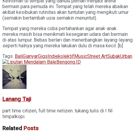
Keintiman di tempat yang dahulu pernah menjadi arena
bermain para pemuda ini. Tempat yang telah mereka abaikan
akibat kesibukan rutinitas akan tuntutan yang mengikuti umur
(semakin bertambah usia semakin menuntut).
Tempat yang mereka coba pertahankan agar anak-anak
mereka masih bisa menikmati kesegaran udara dan bermain
di atas lumpur. Bebas berlari dan menerbangkan layang-layang
seperti halnya yang mereka lakukan dulu di masa kecil. [b]
Tags:
Bali
Gianyar
Gigs
Indie
kolektif
Music
Street Art
Subak
Urban
Lanang Taji
part time citizen, full time netizen. tukang tulis di I NI
timpalkopi.
Related
Posts