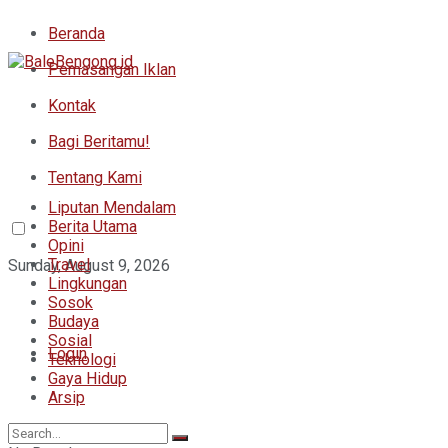
Beranda
Pemasangan Iklan
Kontak
Bagi Beritamu!
Tentang Kami
Liputan Mendalam
Berita Utama
Opini
Travel
Sunday, August 9, 2026
Lingkungan
Sosok
Budaya
Sosial
Login
Teknologi
Gaya Hidup
Arsip