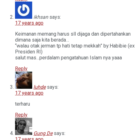
ikhsan
says:
17 years ago
Keimanan memang harus sll dijaga dan dipertahankan
dimana saja kita berada…
“walau otak jerman tp hati tetap mekkah” by:Habibie (ex
Presiden RI)
salut mas…perdalam pengatahuan Islam nya yaaa
Reply
luhde
says:
17 years ago
terharu
Reply
Gung De
says:
17 years ago