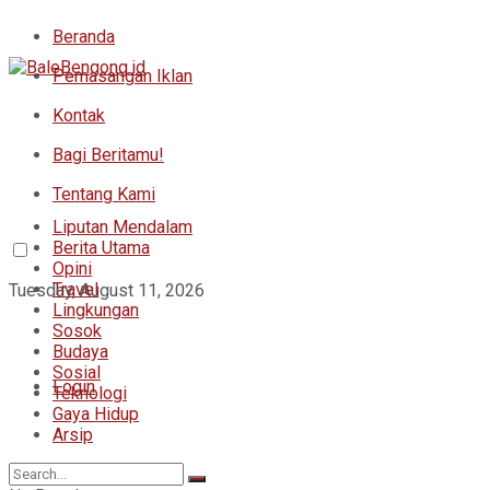
Beranda
Pemasangan Iklan
Kontak
Bagi Beritamu!
Tentang Kami
Liputan Mendalam
Berita Utama
Opini
Travel
Tuesday, August 11, 2026
Lingkungan
Sosok
Budaya
Sosial
Login
Teknologi
Gaya Hidup
Arsip