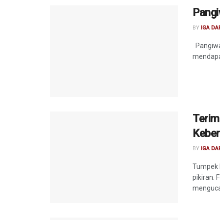
Pangiw
BY
IGA D
Pangiwan 
mendapat
Terim
Keber
BY
IGA D
Tumpek 
pikiran.
mengucap