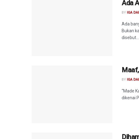
Ada A
BY
IGA D
Ada bany
Bukan ka
disebut...
Maaf,
BY
IGA D
“Made Ka
dikenai 
Diham