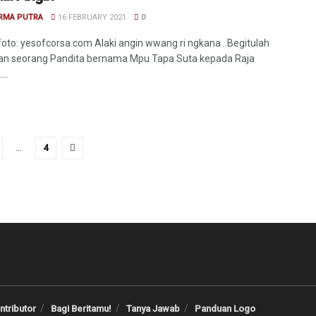
ARMA PUTRA
16 FEBRUARY 2021
0
oto: yesofcorsa.com Alaki angin wwang ri ngkana . Begitulah
an seorang Pandita bernama Mpu Tapa Suta kepada Raja
...
…
4
ntributor
Bagi Beritamu!
Tanya Jawab
Panduan Logo