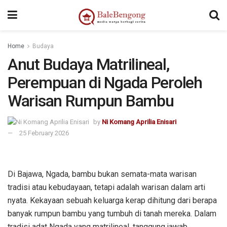
sangkarbet
sangkarbet
sangkarbet
Home
Budaya
Anut Budaya Matrilineal,
Perempuan di Ngada Peroleh
Warisan Rumpun Bambu
by
Ni Komang Aprilia Enisari
25 February 2026
Di Bajawa, Ngada, bambu bukan semata-mata warisan
tradisi atau kebudayaan, tetapi adalah warisan dalam arti
nyata. Kekayaan sebuah keluarga kerap dihitung dari berapa
banyak rumpun bambu yang tumbuh di tanah mereka. Dalam
tradisi adat Ngada yang matrilineal, tanggung jawab