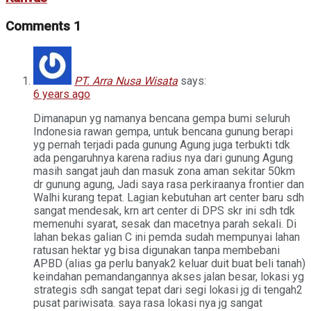
Comments
1
PT. Arra Nusa Wisata
says:
6 years ago
Dimanapun yg namanya bencana gempa bumi seluruh
Indonesia rawan gempa, untuk bencana gunung berapi
yg pernah terjadi pada gunung Agung juga terbukti tdk
ada pengaruhnya karena radius nya dari gunung Agung
masih sangat jauh dan masuk zona aman sekitar 50km
dr gunung agung, Jadi saya rasa perkiraanya frontier dan
Walhi kurang tepat. Lagian kebutuhan art center baru sdh
sangat mendesak, krn art center di DPS skr ini sdh tdk
memenuhi syarat, sesak dan macetnya parah sekali. Di
lahan bekas galian C ini pemda sudah mempunyai lahan
ratusan hektar yg bisa digunakan tanpa membebani
APBD (alias ga perlu banyak2 keluar duit buat beli tanah)
keindahan pemandangannya akses jalan besar, lokasi yg
strategis sdh sangat tepat dari segi lokasi jg di tengah2
pusat pariwisata. saya rasa lokasi nya jg sangat