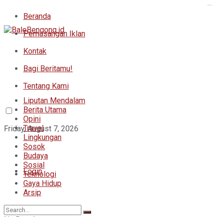
kampungbet
Beranda
Pemasangan Iklan
Kontak
Bagi Beritamu!
Tentang Kami
Liputan Mendalam
Berita Utama
Opini
Travel
Friday, August 7, 2026
Lingkungan
Sosok
Budaya
Sosial
Login
Teknologi
Gaya Hidup
Arsip