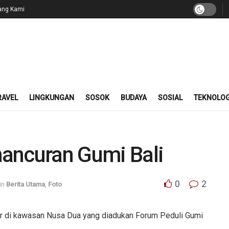
ang Kami
RAVEL
LINGKUNGAN
SOSOK
BUDAYA
SOSIAL
TEKNOLOG
ancuran Gumi Bali
0
2
in
Berita Utama
,
Foto
er di kawasan Nusa Dua yang diadukan Forum Peduli Gumi