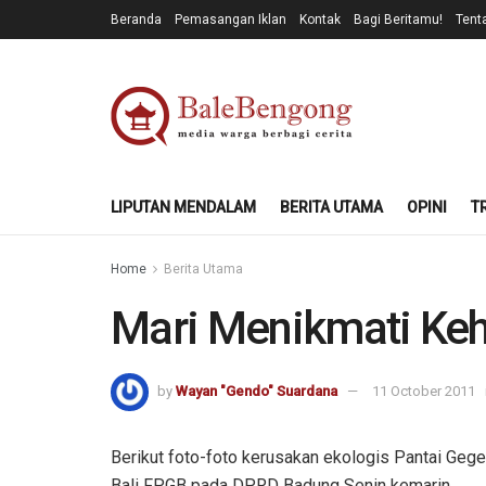
Beranda
Pemasangan Iklan
Kontak
Bagi Beritamu!
Tent
LIPUTAN MENDALAM
BERITA UTAMA
OPINI
T
Home
Berita Utama
Mari Menikmati Keh
by
Wayan "Gendo" Suardana
11 October 2011
Berikut foto-foto kerusakan ekologis Pantai Geg
Bali FPGB pada DPRD Badung Senin kemarin.