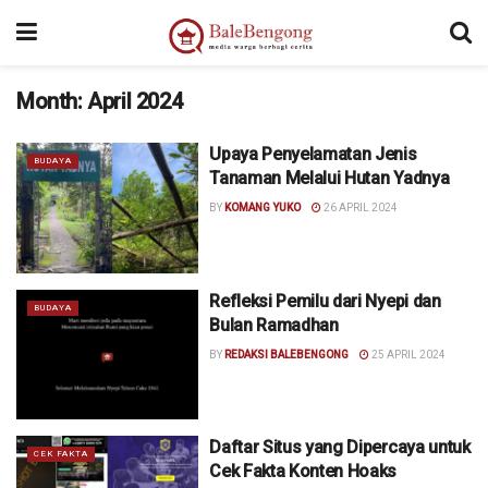
Month:
April 2024
Upaya Penyelamatan Jenis
BUDAYA
Tanaman Melalui Hutan Yadnya
BY
KOMANG YUKO
26 APRIL 2024
Refleksi Pemilu dari Nyepi dan
BUDAYA
Bulan Ramadhan
BY
REDAKSI BALEBENGONG
25 APRIL 2024
Daftar Situs yang Dipercaya untuk
CEK FAKTA
Cek Fakta Konten Hoaks