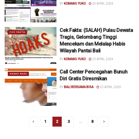
BY
KOMANG YUKO
24 APRIL 2024
Cek Fakta: (SALAH) Pulau Dewata
CEK FAKTA
Tragis, Gelombang Tinggi
Mencekam dan Melalap Habis
Wilayah Pantai Bali
BY
KOMANG YUKO
23 APRIL 2024
Call Center Pencegahan Bunuh
KABAR BARU
Diri Gratis Diresmikan
BY
BALI BERSAMA BISA
22 APRIL 2024
1
2
3
…
8