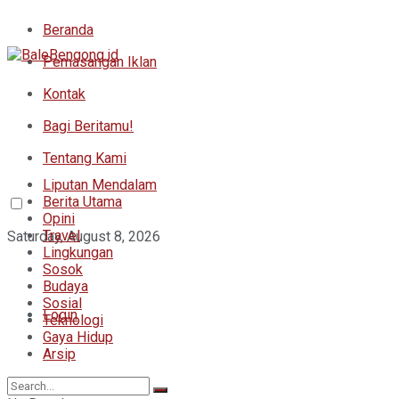
Beranda
Pemasangan Iklan
Kontak
Bagi Beritamu!
Tentang Kami
Liputan Mendalam
Berita Utama
Opini
Travel
Saturday, August 8, 2026
Lingkungan
Sosok
Budaya
Sosial
Login
Teknologi
Gaya Hidup
Arsip