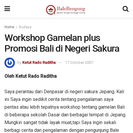
Home
Budaya
Workshop Gamelan plus
Promosi Bali di Negeri Sakura
by
Ketut Rado Raditha
17 October 2007
Oleh Ketut Rado Raditha
Saya perantau dari Denpasar di negeri sakura Jepang. Kali
ini Saya ingin sedikit cerita tentang pengalaman saya
pentas atau lebih tepatnya workshop tentang gamelan Bali
di beberapa sekolah Dasar dan berbagai tempat di Jepang.
Mungkin sangat tidak layak muat,tapi Saya ingin sekali
berbagi cerita dan pengalaman dengan pengunjung Bale