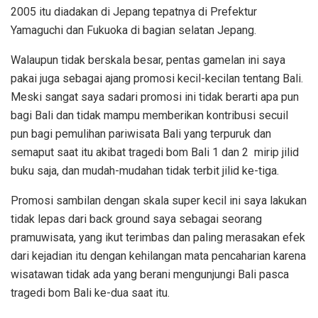
2005 itu diadakan di Jepang tepatnya di Prefektur
Yamaguchi dan Fukuoka di bagian selatan Jepang.
Walaupun tidak berskala besar, pentas gamelan ini saya
pakai juga sebagai ajang promosi kecil-kecilan tentang Bali.
Meski sangat saya sadari promosi ini tidak berarti apa pun
bagi Bali dan tidak mampu memberikan kontribusi secuil
pun bagi pemulihan pariwisata Bali yang terpuruk dan
semaput saat itu akibat tragedi bom Bali 1 dan 2 mirip jilid
buku saja, dan mudah-mudahan tidak terbit jilid ke-tiga.
Promosi sambilan dengan skala super kecil ini saya lakukan
tidak lepas dari back ground saya sebagai seorang
pramuwisata, yang ikut terimbas dan paling merasakan efek
dari kejadian itu dengan kehilangan mata pencaharian karena
wisatawan tidak ada yang berani mengunjungi Bali pasca
tragedi bom Bali ke-dua saat itu.