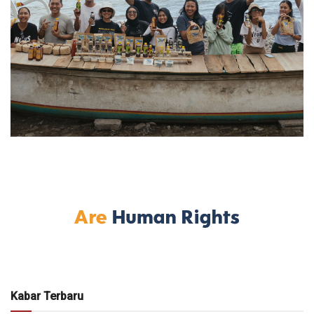
Kabar Terbaru