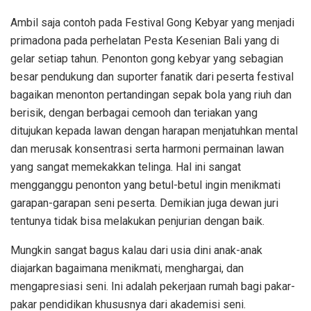
Ambil saja contoh pada Festival Gong Kebyar yang menjadi
primadona pada perhelatan Pesta Kesenian Bali yang di
gelar setiap tahun. Penonton gong kebyar yang sebagian
besar pendukung dan suporter fanatik dari peserta festival
bagaikan menonton pertandingan sepak bola yang riuh dan
berisik, dengan berbagai cemooh dan teriakan yang
ditujukan kepada lawan dengan harapan menjatuhkan mental
dan merusak konsentrasi serta harmoni permainan lawan
yang sangat memekakkan telinga. Hal ini sangat
mengganggu penonton yang betul-betul ingin menikmati
garapan-garapan seni peserta. Demikian juga dewan juri
tentunya tidak bisa melakukan penjurian dengan baik.
Mungkin sangat bagus kalau dari usia dini anak-anak
diajarkan bagaimana menikmati, menghargai, dan
mengapresiasi seni. Ini adalah pekerjaan rumah bagi pakar-
pakar pendidikan khususnya dari akademisi seni.