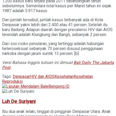
1.200 kasus baru terjadi pada 2011 dibandingkan tahun
sebelumnya. Sementara total kasus per Maret tahun ini sejak
1987 adalah 5.917 kasus.
Dari jumlah tersebut, jumlah kasus terbanyak ada di Kota
Denpasar yakni lebih dari 2.400 atau 41 persen. Setelah itu
baru Badung. Adapun daerah dengan prevalensi HIV dan AIDS
terendah adalah Klungkung dan Bangli, sebanyak 2 persen.
Dari sisi risiko penularan, yang tertinggi adalah hubungan
heteroseksual sebanyak 73 persen disusul penggunaan
narkoba dengan jarum suntik 13 persen. [b]
Versi Bahasa Inggris tulisan ini dimuat
Bali Daily The Jakarta
Post
.
Tags:
Denpasar
HIV dan AIDS
Kesehatan
Kesehatan
Reproduksi
Luh De Suriyani
Ibu dua anak lelaki, tinggal di pinggiran Denpasar Utara. Anak