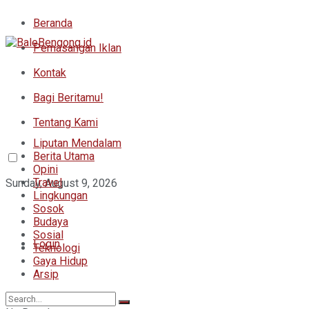
Beranda
Pemasangan Iklan
Kontak
Bagi Beritamu!
Tentang Kami
Liputan Mendalam
Berita Utama
Opini
Travel
Sunday, August 9, 2026
Lingkungan
Sosok
Budaya
Sosial
Login
Teknologi
Gaya Hidup
Arsip