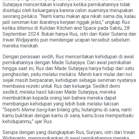
Sutarjaya menceritakan kisahnya ketika pernikahannya tidak
disetujui oleh keluarganya karena calon suaminya merupakan
seorang pelukis. “Nanti kamu makan apa nikah sama dia, kalau
jadi seniman kan ibaratnya kerjaan nggak jelas,” ungkap Rus
ketika ditemui di Kulidan Kitchen and Space pada Sabtu, 28
September 2024. Bukan hanya Rus, istri dari Kaler Sutama dan
Irwan Widjayanto pun mendengar ucapan tersebut sebelum
mereka menikah.
Dengan perasaan sedih, Rus menceritakan kehidupan di awal
pernikahannya dengan Made Sutarjaya. Dari awal pernikahan
hingga saat ini, Rus dan Made Sutarjaya hanya hidup dari satu
penghasilan, yaitu melalui melukis. Meniti karir mulai dari nol
sejak masih berpacaran, kehidupan sebagai seniman nyatanya
membawa rezeki untuk Rus dan keluarga. Sedikit demi
sedikit, melalui hasil lukisan Made Sutarjaya, mereka
membuktikan kepada orang lain bahwa mereka dapat
membangun kehidupan yang lebih baik melalui lukisan.
“Seperti
Meme tiang
kan bilang gitu, hutangmu di sana, nanti
kamu buktikan dengan kamu di sana, kamu bisa memperbaiki
kehidupanmu,” ujar Rus.
Serupa dengan yang diungkapkan Rus, Suryani, istri dari Irwan
Widjayanto, mengungkapkan di awal pernikahannya mereka