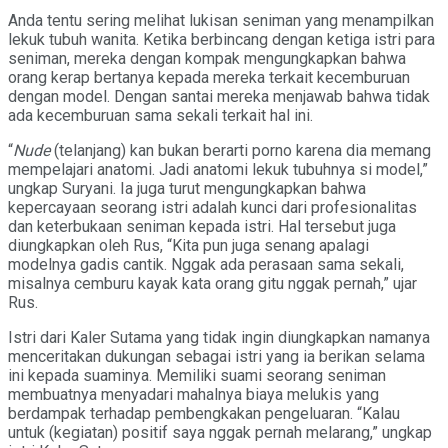
Anda tentu sering melihat lukisan seniman yang menampilkan
lekuk tubuh wanita. Ketika berbincang dengan ketiga istri para
seniman, mereka dengan kompak mengungkapkan bahwa
orang kerap bertanya kepada mereka terkait kecemburuan
dengan model. Dengan santai mereka menjawab bahwa tidak
ada kecemburuan sama sekali terkait hal ini.
“
Nude
(telanjang) kan bukan berarti porno karena dia memang
mempelajari anatomi. Jadi anatomi lekuk tubuhnya si model,”
ungkap Suryani. Ia juga turut mengungkapkan bahwa
kepercayaan seorang istri adalah kunci dari profesionalitas
dan keterbukaan seniman kepada istri. Hal tersebut juga
diungkapkan oleh Rus, “Kita pun juga senang apalagi
modelnya gadis cantik. Nggak ada perasaan sama sekali,
misalnya cemburu kayak kata orang gitu nggak pernah,” ujar
Rus.
Istri dari Kaler Sutama yang tidak ingin diungkapkan namanya
menceritakan dukungan sebagai istri yang ia berikan selama
ini kepada suaminya. Memiliki suami seorang seniman
membuatnya menyadari mahalnya biaya melukis yang
berdampak terhadap pembengkakan pengeluaran. “Kalau
untuk (kegiatan) positif saya nggak pernah melarang,” ungkap