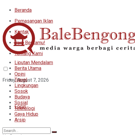
Beranda
Pemasangan Iklan
Kontak
Bagi Beritamu!
Tentang Kami
Liputan Mendalam
Berita Utama
Opini
Travel
Friday, August 7, 2026
Lingkungan
Sosok
Budaya
Sosial
Login
Teknologi
Gaya Hidup
Arsip