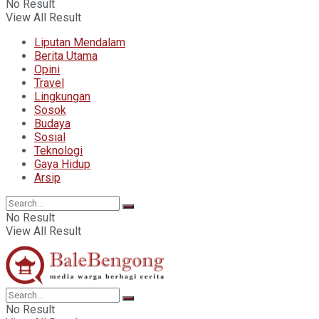
No Result
View All Result
Liputan Mendalam
Berita Utama
Opini
Travel
Lingkungan
Sosok
Budaya
Sosial
Teknologi
Gaya Hidup
Arsip
No Result
View All Result
No Result