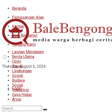
Beranda
Pemasangan Iklan
Kontak
Bagi Beritamu!
Tentang Kami
Liputan Mendalam
Berita Utama
Opini
Travel
Thursday, August 6, 2026
Lingkungan
Sosok
Budaya
Sosial
Login
Teknologi
Gaya Hidup
Arsip