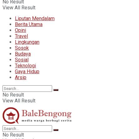
No Result
View All Result
Liputan Mendalam
Berita Utama
Opini
Travel
Lingkungan
Sosok
Budaya
Sosial
Teknologi
Gaya Hidup
Arsip
No Result
View All Result
No Result