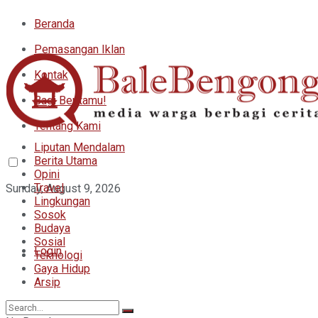
Beranda
Pemasangan Iklan
Kontak
Bagi Beritamu!
Tentang Kami
Liputan Mendalam
Berita Utama
Opini
Travel
Sunday, August 9, 2026
Lingkungan
Sosok
Budaya
Sosial
Login
Teknologi
Gaya Hidup
Arsip