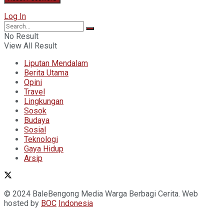
Log In
No Result
View All Result
Liputan Mendalam
Berita Utama
Opini
Travel
Lingkungan
Sosok
Budaya
Sosial
Teknologi
Gaya Hidup
Arsip
© 2024 BaleBengong Media Warga Berbagi Cerita. Web
hosted by
BOC
Indonesia