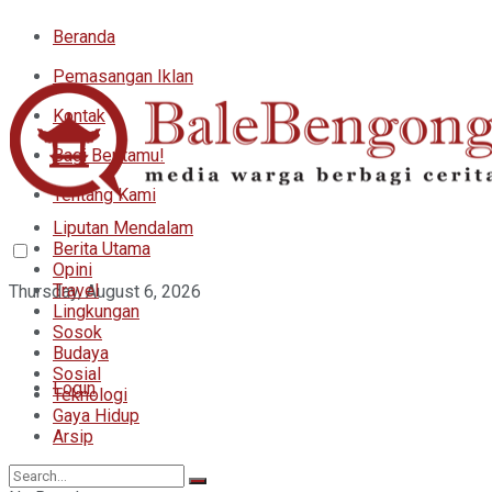
Beranda
Pemasangan Iklan
Kontak
Bagi Beritamu!
Tentang Kami
Liputan Mendalam
Berita Utama
Opini
Travel
Thursday, August 6, 2026
Lingkungan
Sosok
Budaya
Sosial
Login
Teknologi
Gaya Hidup
Arsip