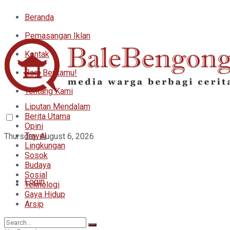
Beranda
Pemasangan Iklan
Kontak
Bagi Beritamu!
Tentang Kami
Liputan Mendalam
Berita Utama
Opini
Travel
Thursday, August 6, 2026
Lingkungan
Sosok
Budaya
Sosial
Login
Teknologi
Gaya Hidup
Arsip