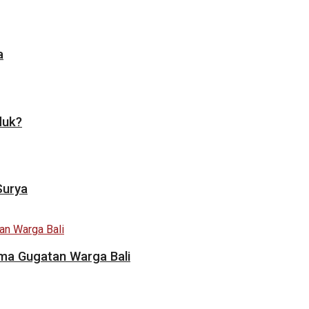
a
duk?
Surya
ama Gugatan Warga Bali