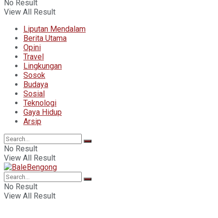
No Result
View All Result
Liputan Mendalam
Berita Utama
Opini
Travel
Lingkungan
Sosok
Budaya
Sosial
Teknologi
Gaya Hidup
Arsip
No Result
View All Result
No Result
View All Result