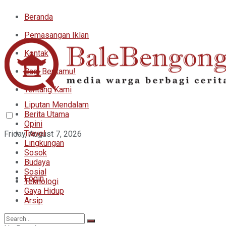
Beranda
Pemasangan Iklan
Kontak
Bagi Beritamu!
Tentang Kami
Liputan Mendalam
Berita Utama
Opini
Travel
Friday, August 7, 2026
Lingkungan
Sosok
Budaya
Sosial
Login
Teknologi
Gaya Hidup
Arsip