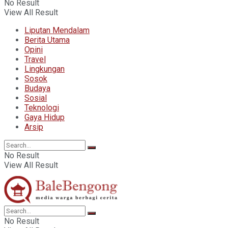
No Result
View All Result
Liputan Mendalam
Berita Utama
Opini
Travel
Lingkungan
Sosok
Budaya
Sosial
Teknologi
Gaya Hidup
Arsip
No Result
View All Result
No Result