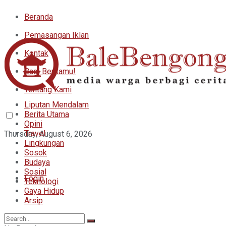
Beranda
Pemasangan Iklan
Kontak
Bagi Beritamu!
Tentang Kami
Liputan Mendalam
Berita Utama
Opini
Travel
Thursday, August 6, 2026
Lingkungan
Sosok
Budaya
Sosial
Login
Teknologi
Gaya Hidup
Arsip