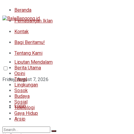
Beranda
Pemasangan Iklan
Kontak
Bagi Beritamu!
Tentang Kami
Liputan Mendalam
Berita Utama
Opini
Travel
Friday, August 7, 2026
Lingkungan
Sosok
Budaya
Sosial
Login
Teknologi
Gaya Hidup
Arsip