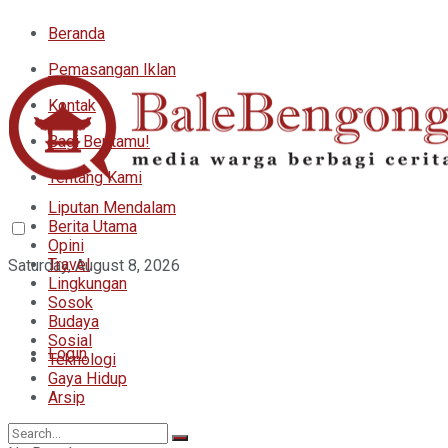
Beranda
Pemasangan Iklan
Kontak
Bagi Beritamu!
Tentang Kami
Liputan Mendalam
Berita Utama
Opini
Travel
Saturday, August 8, 2026
Lingkungan
Sosok
Budaya
Sosial
Login
Teknologi
Gaya Hidup
Arsip