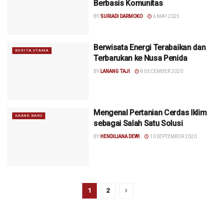
Berbasis Komunitas
BY
SURIADI DARMOKO
6 MAY 2025
Berwisata Energi Terabaikan dan
BERITA UTAMA
Terbarukan ke Nusa Penida
BY
LANANG TAJI
8 DECEMBER 2020
Mengenal Pertanian Cerdas Iklim
KABAR BARU
sebagai Salah Satu Solusi
BY
HENDILIANA DEWI
10 SEPTEMBER 2020
1
2